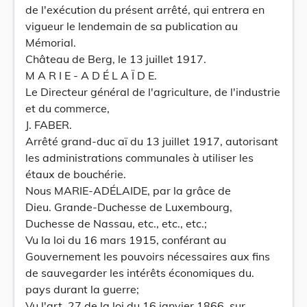
de l'exécution du présent arrêté, qui entrera en
vigueur le lendemain de sa publication au
Mémorial.
Château de Berg, le 13 juillet 1917.
M A R I E - A D É L A Ï D E.
Le Directeur général de l'agriculture, de l'industrie
et du commerce,
J. FABER.
Arrêté grand-duc aï du 13 juillet 1917, autorisant
les administrations communales à utiliser les
étaux de bouchérie.
Nous MARIE-ADÉLAIDE, par la grâce de
Dieu. Grande-Duchesse de Luxembourg,
Duchesse de Nassau, etc., etc., etc.;
Vu la loi du 16 mars 1915, conférant au
Gouvernement les pouvoirs nécessaires aux fins
de sauvegarder les intérêts économiques du.
pays durant la guerre;
Vu l'art. 27 de la loi du 16 janvier 1866, sur