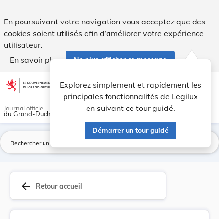
Règlement communal du 8 mars 1917 sur la sécuri... - Legil
En poursuivant votre navigation vous acceptez que des
cookies soient utilisés afin d’améliorer votre expérience
utilisateur.
En savoir plus
Ne plus afficher ce message
Aller au contenu
help
light_mode
dark_mode
account_circle
Explorez simplement et rapidement les
Aide
principales fonctionnalités de Legilux
en suivant ce tour guidé.
Journal officiel
du Grand-Duché de Luxembourg
Démarrer un tour guidé
La
arrow_back
Retour accueil