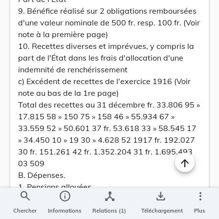
9. Bénéfice réalisé sur 2 obligations remboursées
d'une valeur nominale de 500 fr. resp. 100 fr. (Voir
note à la première page)
10. Recettes diverses et imprévues, y compris la
part de l'État dans les frais d'allocation d'une
indemnité de renchérissement
c) Excédent de recettes de l'exercice 1916 (Voir
note au bas de la 1re page)
Total des recettes au 31 décembre fr. 33.806 95 »
17.815 58 » 150 75 » 158 46 » 55.934 67 »
33.559 52 » 50.601 37 fr. 53.618 33 » 58.545 17
» 34.450 10 » 19 30 » 4.628 52 1917 fr. 192.027
30 fr. 151.261 42 fr. 1.352.204 31 fr. 1.695.493
03 509
B. Dépenses.
1. Pensions allouées
search
info
device_hub
save_alt
more_vert
2. Indemnité de renchérissement des
pensionnaires
Chercher
Informations
Relations (1)
Téléchargement
Plus