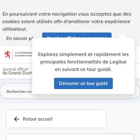
Règlement communal du 14 avril 1918 concernant ... - Legil
En poursuivant votre navigation vous acceptez que des
cookies soient utilisés afin d’améliorer votre expérience
utilisateur.
En savoir plus
Ne plus afficher ce message
Aller au contenu
help
light_mode
dark_mode
account_circle
Explorez simplement et rapidement les
Aide
principales fonctionnalités de Legilux
en suivant ce tour guidé.
Journal officiel
du Grand-Duché de Luxembourg
Démarrer un tour guidé
La
arrow_back
Retour accueil