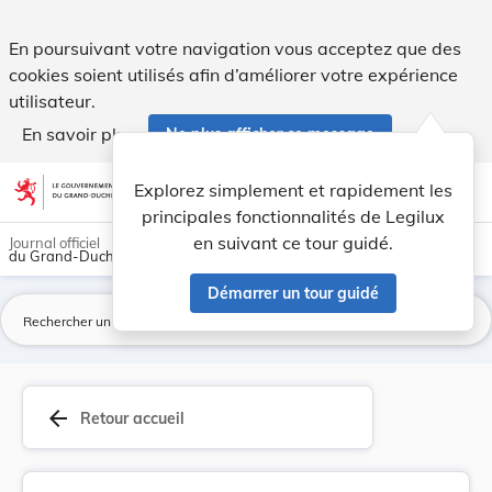
Règlement communal du 19 juin 1918 concernant l... - Legil
En poursuivant votre navigation vous acceptez que des
cookies soient utilisés afin d’améliorer votre expérience
utilisateur.
En savoir plus
Ne plus afficher ce message
Aller au contenu
help
light_mode
dark_mode
account_circle
Explorez simplement et rapidement les
Aide
principales fonctionnalités de Legilux
en suivant ce tour guidé.
Journal officiel
du Grand-Duché de Luxembourg
Démarrer un tour guidé
La
arrow_back
Retour accueil