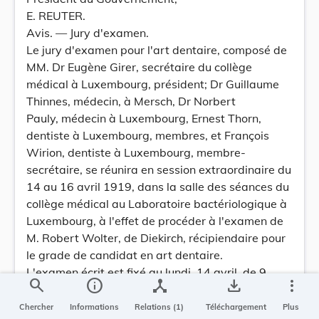
E. REUTER.
Avis. — Jury d'examen.
Le jury d'examen pour l'art dentaire, composé de
MM. Dr Eugène Girer, secrétaire du collège
médical à Luxembourg, président; Dr Guillaume
Thinnes, médecin, à Mersch, Dr Norbert
Pauly, médecin à Luxembourg, Ernest Thorn,
dentiste à Luxembourg, membres, et François
Wirion, dentiste à Luxembourg, membre-
secrétaire, se réunira en session extraordinaire du
14 au 16 avril 1919, dans la salle des séances du
collège médical au Laboratoire bactériologique à
Luxembourg, à l'effet de procéder à l'examen de
M. Robert Wolter, de Diekirch, récipiendaire pour
le grade de candidat en art dentaire.
L'examen écrit est fixé au lundi, 14 avril, de 9
search
info
device_hub
save_alt
more_vert
heures du matin à midi et de 3 à 6 heures de
relevée.
Chercher
Informations
Relations (1)
Téléchargement
Plus