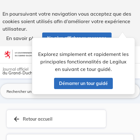
Règlement communal du 14 septembre 1918 concern... - Leg
En poursuivant votre navigation vous acceptez que des
cookies soient utilisés afin d’améliorer votre expérience
utilisateur.
En savoir plus
Ne plus afficher ce message
Aller au contenu
help
light_mode
dark_mode
account_circle
Explorez simplement et rapidement les
Aide
principales fonctionnalités de Legilux
en suivant ce tour guidé.
Journal officiel
du Grand-Duché de Luxembourg
Démarrer un tour guidé
La
arrow_back
Retour accueil