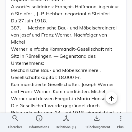
Associés solidaires: François Hoffmann, ingénieur
à Steinfort, J.-P. Hebber, négociant à Steinfort. —
Du 27 juin 1918.
387. — Mechanische Bau- und Möbelschreinerei
von Josef und Franz Werner, Nachfolger von
Michel
Werner, einfache Kommandit-Gesellschaft mit
Sitz in Rümelingen. — Gegenstand des
Unternehmens:
Mechanische Bau- und Möbelschreinerei.
Gesellschaftskapital: 18.000 Fr.
Kommanditierte Gesellschafter: Joseph Werner
und Franz Werner. Kommanditisten: Michel
Werner und dessen Ehegattin Maria Hansen.
Die Gesellschaft wurde gegründet durch
Privaturkunde, vom 24. Juni 1918, einregistriert zu
search
info
device_hub
save_alt
more_vert
Luxemburg, am 24. Juni 1918, durch den
Einnehmer
Chercher
Informations
Relations (1)
Téléchargement
Plus