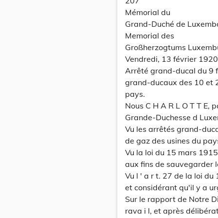
207
Mémorial du
Grand-Duché de Luxemb
Memorial des
Großherzogtums Luxemb
Vendredi, 13 février 1920
Arrêté grand-ducal du 9 f
grand-ducaux des 10 et 2
pays.
Nous C H A R L O T T E, pa
Grande-Duchesse d Luxemb
Vu les arrêtés grand-duc
de gaz des usines du pay
Vu la loi du 15 mars 191
aux fins de sauvegarder l
Vu l ' a r t. 27 de la loi d
et considérant qu'il y a u
Sur le rapport de Notre Di
rava i l, et après délibér