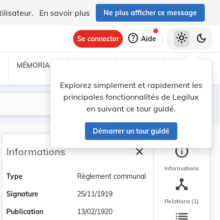
ilisateur.
En savoir plus
Ne plus afficher ce message
help
light_mode
dark_mode
Se connecter
Aide
MÉMORIAL C
TRAITÉS
PROJETS
TEXTES UE
Explorez simplement et rapidement les
principales fonctionnalités de Legilux
Lancer la recherche
Filtres
en suivant ce tour guidé.
Démarrer un tour guidé
info
close
Informations
Fermer la barre latéra
Informations
Type
Règlement communal
device_hub
Signature
25/11/1919
Relations (1)
list
Publication
13/02/1920