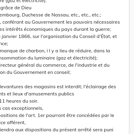
 (gaz et électricité).
grâce de Dieu
bourg, Duchesse de Nassau, etc., etc., etc.;
5, conférant au Gouvernement les pouvoirs nécessaires
es intérêts économiques du pays durant la guerre;
6 janvier 1866, sur l'organisation du Conseil d'État, et
nce;
manque de charbon, i l y a lieu de réduire, dans la
nsommation du luminaire (gaz et électricité);
irecteur général du commerce, de l'industrie et du
tion du Gouvernement en conseil;
devantures des magasins est interdit; l'éclairage des
nts et lieux d'amusements publics
11 heures du soir.
s cas exceptionnels,
sitions de l'art. 1er pourront être concédées par le
ce afférent,
iendra aux dispositions du présent arrêté sera puni