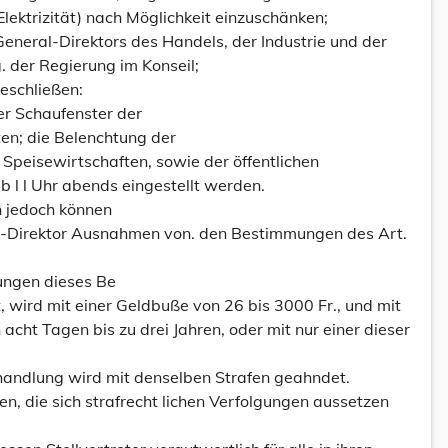
lektrizität) nach Möglichkeit einzuschänken;
eneral-Direktors des Handels, der Industrie und der
. der Regierung im Konseil;
eschließen:
er Schaufenster der
ten; die Belenchtung der
Speisewirtschaften, sowie der öffentlichen
 l l Uhr abends eingestellt werden.
n jedoch können
-Direktor Ausnahmen von. den Bestimmungen des Art.
ungen dieses Be
 wird mit einer Geldbuße von 26 bis 3000 Fr., und mit
 acht Tagen bis zu drei Jahren, oder mit nur einer dieser
andlung wird mit denselben Strafen geahndet.
, die sich strafrecht lichen Verfolgungen aussetzen