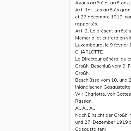
Avons arrêté et arrêtons;
Art. 1er. Les arrêtés gra
et 27 décembre 1919. con
rapportés.
Art. 2. Le présent arrêté 
Memorial et entrera en vig
Luxembourg, le 9 février 
CHARLOTTE.
Le Directeur général du co
Großh. Beschluß vom 9. F
Großh.
Beschlüsse vom 10. und 
inländischen Gasaustalte
Wir Charlotte, von Gotte
Rassan,
A., A., A.,
Nach Einsicht der Großh.
und 27. Dezember 1919 b
Gasaustalten;