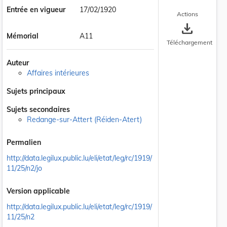
Entrée en vigueur
17/02/1920
Actions
save_alt
Mémorial
A11
Téléchargement
Auteur
Affaires intérieures
Sujets principaux
Sujets secondaires
Redange-sur-Attert (Réiden-Atert)
Permalien
http://data.legilux.public.lu/eli/etat/leg/rc/1919/
11/25/n2/jo
Version applicable
http://data.legilux.public.lu/eli/etat/leg/rc/1919/
11/25/n2