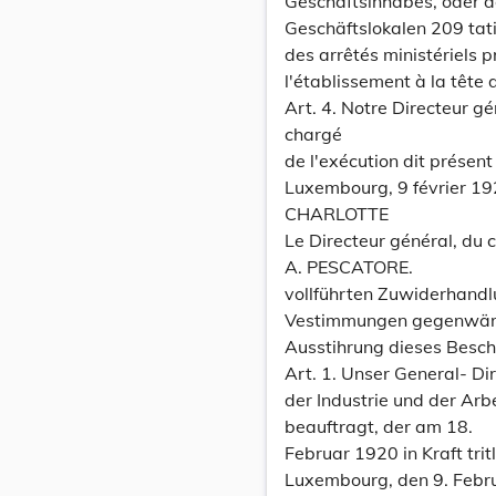
Geschäftsinhabes, oder des
Geschäftslokalen 209 tati
des arrêtés ministériels p
l'établissement à la tête d
Art. 4. Notre Directeur gé
chargé
de l'exécution dit présent
Luxembourg, 9 février 19
CHARLOTTE
Le Directeur général, du c
A. PESCATORE.
vollführten Zuwiderhand
Vestimmungen gegenwärti
Ausstihrung dieses Besch
Art. 1. Unser General- Di
der Industrie und der Arb
beauftragt, der am 18.
Februar 1920 in Kraft tritl
Luxembourg, den 9. Febr