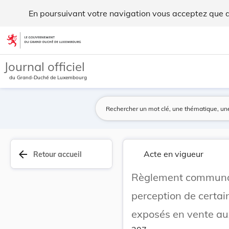
Règlement communal du 25 novembre 1919 concerna... - Le
En poursuivant votre navigation vous acceptez que des
Aller au contenu
Journal officiel
du Grand-Duché de Luxembourg
arrow_back
Acte en vigueur
Retour accueil
Règlement communal
perception de certai
exposés en vente au