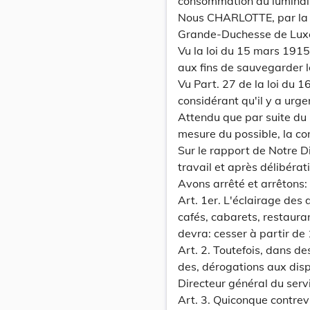
consommation du luminaire
Nous CHARLOTTE, par la 
Grande-Duchesse de Luxem
Vu la loi du 15 mars 191
aux fins de sauvegarder l
Vu Part. 27 de la loi du 1
considérant qu'il y a urge
Attendu que par suite du 
mesure du possible, la co
Sur le rapport de Notre D
travail et après délibéra
Avons arrêté et arrêtons:
Art. 1er. L'éclairage des 
cafés, cabarets, restaura
devra: cesser à partir de 
Art. 2. Toutefois, dans de
des, dérogations aux dispo
Directeur général du servi
Art. 3. Quiconque contrev