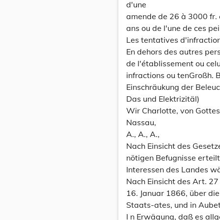
d'une
amende de 26 à 3000 fr. e
ans ou de l'une de ces pe
Les tentatives d'infract
En dehors des autres pers
de l'établissement ou celu
infractions ou tenGroßh. 
Einschräukung der Beleu
Das und Elektrizitäl)
Wir Charlotte, von Gott
Nassau,
A., A., A.,
Nach Einsicht des Gesetz
nötigen Befugnisse erteil
Interessen des Landes wä
Nach Einsicht des Art. 27
16. Januar 1866, über die
Staats-ates, und in Aubet
I n Erwägung, daß es all