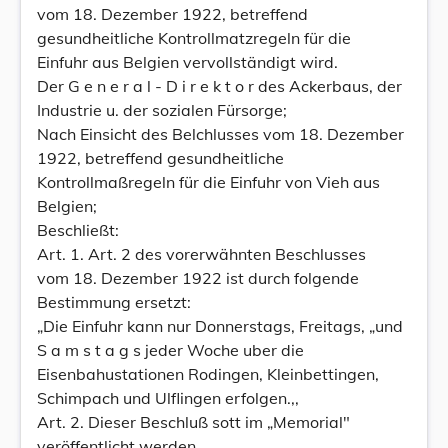
vom 18. Dezember 1922, betreffend
gesundheitliche Kontrollmatzregeln für die
Einfuhr aus Belgien vervollständigt wird.
Der G e n e r a l - D i r e k t o r des Ackerbaus, der
Industrie u. der sozialen Fürsorge;
Nach Einsicht des Belchlusses vom 18. Dezember
1922, betreffend gesundheitliche
Kontrollmaßregeln für die Einfuhr von Vieh aus
Belgien;
Beschließt:
Art. 1. Art. 2 des vorerwähnten Beschlusses
vom 18. Dezember 1922 ist durch folgende
Bestimmung ersetzt:
„Die Einfuhr kann nur Donnerstags, Freitags, „und
S a m s t a g s jeder Woche uber die
Eisenbahustationen Rodingen, Kleinbettingen,
Schimpach und Ulflingen erfolgen.,,
Art. 2. Dieser Beschluß sott im „Memorial"
veröffentlicht werden.