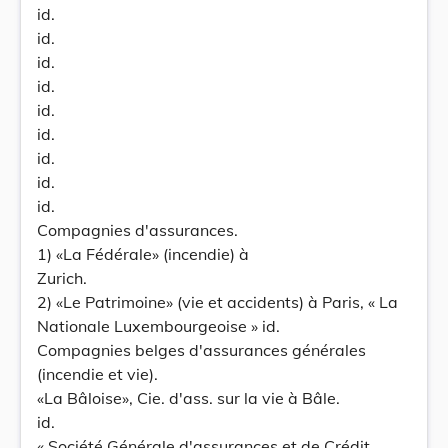
id.
id.
id.
id.
id.
id.
id.
id.
id.
Compagnies d'assurances.
1) «La Fédérale» (incendie) à
Zurich.
2) «Le Patrimoine» (vie et accidents) à Paris, « La
Nationale Luxembourgeoise » id.
Compagnies belges d'assurances générales
(incendie et vie).
«La Bâloise», Cie. d'ass. sur la vie à Bâle.
id.
« Société Générale d'assurances et de Crédit