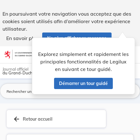
Règlement du 20 décembre 1920 sur les marchés h... - Legi
En poursuivant votre navigation vous acceptez que des
cookies soient utilisés afin d’améliorer votre expérience
utilisateur.
En savoir plus
Ne plus afficher ce message
Aller au contenu
help
light_mode
dark_mode
account_circle
Explorez simplement et rapidement les
Aide
principales fonctionnalités de Legilux
en suivant ce tour guidé.
Journal officiel
du Grand-Duché de Luxembourg
Démarrer un tour guidé
La
arrow_back
Retour accueil