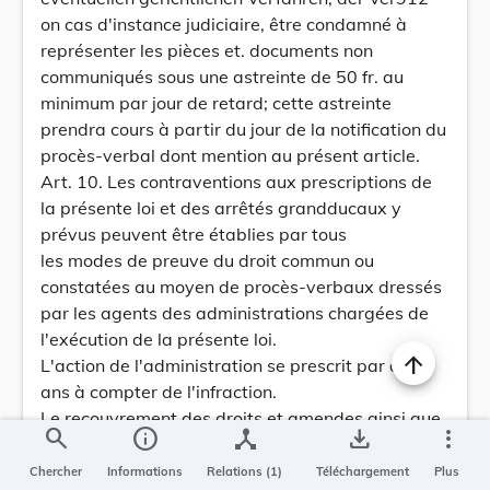
on cas d'instance judiciaire, être condamné à
représenter les pièces et. documents non
communiqués sous une astreinte de 50 fr. au
minimum par jour de retard; cette astreinte
prendra cours à partir du jour de la notification du
procès-verbal dont mention au présent article.
Art. 10. Les contraventions aux prescriptions de
la présente loi et des arrêtés grandducaux y
prévus peuvent être établies par tous
les modes de preuve du droit commun ou
constatées au moyen de procès-verbaux dressés
par les agents des administrations chargées de
l'exécution de la présente loi.
L'action de l'administration se prescrit par deux
ans à compter de l'infraction.
Le recouvrement des droits et amendes ainsi que
search
info
device_hub
save_alt
more_vert
les instances sont poursuivis et jugés
conformément aux principes applicables pour
Chercher
Informations
Relations (1)
Téléchargement
Plus