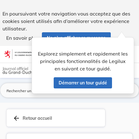
Règlement communal du 14 août 1922 concernant l... - Legi
En poursuivant votre navigation vous acceptez que des
cookies soient utilisés afin d’améliorer votre expérience
utilisateur.
En savoir plus
Ne plus afficher ce message
Aller au contenu
help
light_mode
dark_mode
account_circle
Explorez simplement et rapidement les
Aide
principales fonctionnalités de Legilux
en suivant ce tour guidé.
Journal officiel
du Grand-Duché de Luxembourg
Démarrer un tour guidé
La
arrow_back
Retour accueil