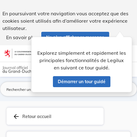
Règlement communal du 13 juin 1925 concernant l... - Legil
En poursuivant votre navigation vous acceptez que des
cookies soient utilisés afin d’améliorer votre expérience
utilisateur.
En savoir plus
Ne plus afficher ce message
Aller au contenu
help
light_mode
dark_mode
account_circle
Explorez simplement et rapidement les
Aide
principales fonctionnalités de Legilux
en suivant ce tour guidé.
Journal officiel
du Grand-Duché de Luxembourg
Démarrer un tour guidé
La
arrow_back
Retour accueil