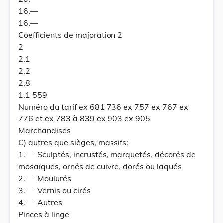
16.—
16.—
Coefficients de majoration 2
2
2.1
2.2
2.8
1.1 559
Numéro du tarif ex 681 736 ex 757 ex 767 ex
776 et ex 783 à 839 ex 903 ex 905
Marchandises
C) autres que sièges, massifs:
1. — Sculptés, incrustés, marquetés, décorés de
mosaïques, ornés de cuivre, dorés ou laqués
2. — Moulurés
3. — Vernis ou cirés
4. — Autres
Pinces à linge