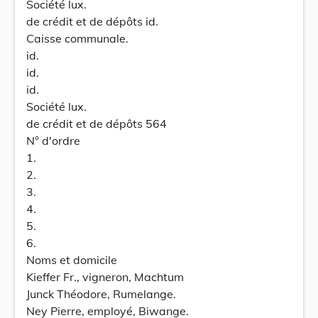
Société lux.
de crédit et de dépôts id.
Caisse communale.
id.
id.
id.
Société lux.
de crédit et de dépôts 564
N° d'ordre
1.
2.
3.
4.
5.
6.
Noms et domicile
Kieffer Fr., vigneron, Machtum
Junck Théodore, Rumelange.
Ney Pierre, employé, Biwange.