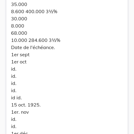
35.000
8.600 400.000 3½%
30.000
8.000
68.000
10.000 284.600 3½%
Date de l'échéance.
1er sept
1er oct
id.
id.
id.
id.
id id.
15 oct. 1925.
1er. nov
id.
id.
1er déc