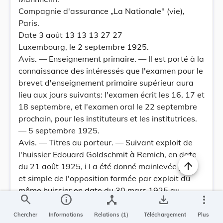
Compagnie d'assurance „La Nationale" (vie),
Paris.
Date 3 août 13 13 13 27 27
Luxembourg, le 2 septembre 1925.
Avis. — Enseignement primaire. — Il est porté à la
connaissance des intéressés que l'examen pour le
brevet d'enseignement primaire supérieur aura
lieu aux jours suivants: l'examen écrit les 16, 17 et
18 septembre, et l'examen oral le 22 septembre
prochain, pour les instituteurs et les institutrices.
— 5 septembre 1925.
Avis. — Titres au porteur. — Suivant exploit de
l'huissier Edouard Goldschmit à Remich, en date
du 21 août 1925, i l a été donné mainlevée pure
et simple de l'opposition formée par exploit du
même huissier en date du 30 mars 1925 au
search
info
device_hub
save_alt
more_vert
paiement tant du capital que des intérêts des
obligations de l'emprunt grand-ducal 6% de 1922
Chercher
Informations
Relations (1)
Téléchargement
Plus