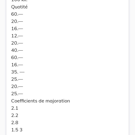
Quotité
60.—
20.—
16.—
12.—
20.—
40.—
60.—
16.—
35. —
25.—
20.—
25.—
Coefficients de majoration
2.1
2.2
2.8
1.5 3