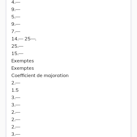
4.—
9.—
5.—
9.—
7.—
14.— 25—.
25.—
15.—
Exemptes
Exemptes
Coefficient de majoration
2.—
1.5
3.—
3.—
2.—
2.—
2.—
3.—