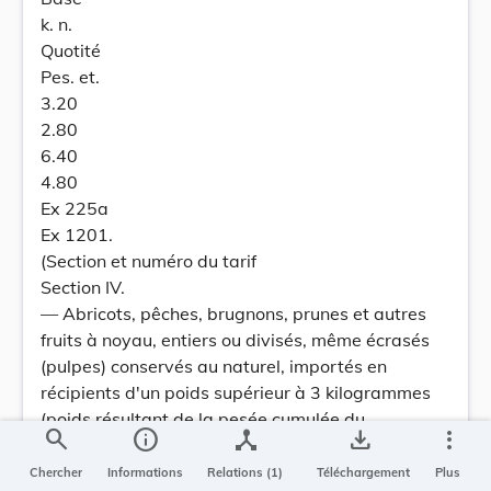
k. n.
Quotité
Pes. et.
3.20
2.80
6.40
4.80
Ex 225a
Ex 1201.
(Section et numéro du tarif
Section IV.
— Abricots, pêches, brugnons, prunes et autres
fruits à noyau, entiers ou divisés, même écrasés
(pulpes) conservés au naturel, importés en
récipients d'un poids supérieur à 3 kilogrammes
(poids résultant de la pesée cumulée du
search
info
device_hub
save_alt
more_vert
contenant et du contenu)
Section XXÏ.
Chercher
Informations
Relations (1)
Téléchargement
Plus