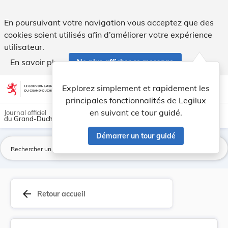
Règlement communal du 6 novembre 1925 concernan... - Le
En poursuivant votre navigation vous acceptez que des
cookies soient utilisés afin d’améliorer votre expérience
utilisateur.
En savoir plus
Ne plus afficher ce message
Aller au contenu
help
light_mode
dark_mode
account_circle
Explorez simplement et rapidement les
Aide
principales fonctionnalités de Legilux
en suivant ce tour guidé.
Journal officiel
du Grand-Duché de Luxembourg
Démarrer un tour guidé
La
arrow_back
Retour accueil