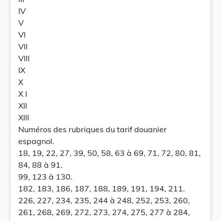
IV
V
VI
VII
VIII
IX
X
X I
XII
XIII
Numéros des rubriques du tarif douanier
espagnol.
18, 19, 22, 27, 39, 50, 58, 63 à 69, 71, 72, 80, 81,
84, 88 à 91.
99, 123 à 130.
182, 183, 186, 187, 188, 189, 191, 194, 211.
226, 227, 234, 235, 244 à 248, 252, 253, 260,
261, 268, 269, 272, 273, 274, 275, 277 à 284,