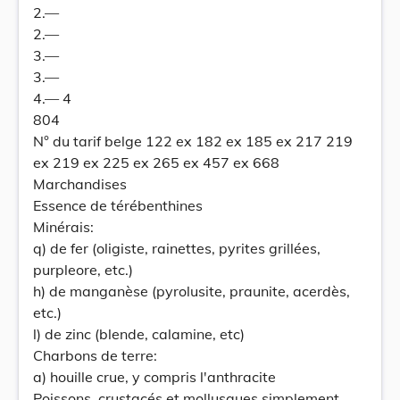
2.—
2.—
3.—
3.—
4.— 4
804
N° du tarif belge 122 ex 182 ex 185 ex 217 219
ex 219 ex 225 ex 265 ex 457 ex 668
Marchandises
Essence de térébenthines
Minérais:
q) de fer (oligiste, rainettes, pyrites grillées,
purpleore, etc.)
h) de manganèse (pyrolusite, praunite, acerdès,
etc.)
l) de zinc (blende, calamine, etc)
Charbons de terre:
a) houille crue, y compris l'anthracite
Poissons, crustacés et mollusques simplement