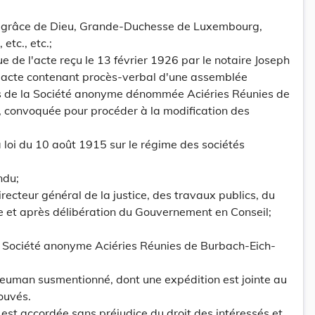
grâce de Dieu, Grande-Duchesse de Luxembourg,
etc., etc.;
e de l'acte reçu le 13 février 1926 par le notaire Joseph
cte contenant procès-verbal d'une assemblée
s de la Société anonyme dénommée Aciéries Réunies de
convoquée pour procéder à la modification des
a loi du 10 août 1915 sur le régime des sociétés
ndu;
recteur général de la justice, des travaux publics, du
e et après délibération du Gouvernement en Conseil;
la Société anonyme Aciéries Réunies de Burbach-Eich-
Neuman susmentionné, dont une expédition est jointe au
ouvés.
 est accordée sans préjudice du droit des intéressés et