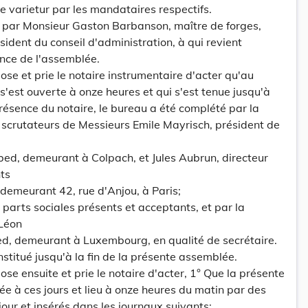
 varietur par les mandataires respectifs.
 par Monsieur Gaston Barbanson, maître de forges,
dent du conseil d'administration, à qui revient
nce de l'assemblée.
ose et prie le notaire instrumentaire d'acter qu'au
s'est ouverte à onze heures et qui s'est tenue jusqu'à
résence du notaire, le bureau a été complété par la
 scrutateurs de Messieurs Emile Mayrisch, président de
rbed, demeurant à Colpach, et Jules Aubrun, directeur
ts
demeurant 42, rue d'Anjou, à Paris;
 parts sociales présents et acceptants, et par la
 Léon
bed, demeurant à Luxembourg, en qualité de secrétaire.
stitué jusqu'à la fin de la présente assemblée.
se ensuite et prie le notaire d'acter, 1° Que la présente
 à ces jours et lieu à onze heures du matin par des
jour et insérés dans les journaux suivants: