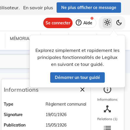
ilisateur.
En savoir plus
Ne plus afficher ce message
help
light_mode
dark_mode
Se connecter
Aide
MÉMORIAL C
TRAITÉS
PROJETS
TEXTES UE
Explorez simplement et rapidement les
principales fonctionnalités de Legilux
Lancer la recherche
Filtres
en suivant ce tour guidé.
Démarrer un tour guidé
info
close
Informations
Fermer la barre latéra
Informations
Type
Règlement communal
device_hub
Signature
19/01/1926
Relations (1)
list
Publication
15/05/1926