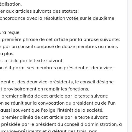
éalisation.
er aux articles suivants des statuts:
 concordance avec la résolution votée sur le deuxième
ura reçue.
a première phrase de cet article par la phrase suivante:
ée par un conseil composé de douze membres au moins
u plus.
t article par le texte suivant:
on élit parmi ses membres un président et deux vice-
dent et des deux vice-présidents, le conseil désigne
t provisoirement en remplir les fonctions.
 premier alinéa de cet article par le texte suivant:
n se réunit sur la convocation du président ou de l'un
ussi souvent que l'exige l'intérêt de la société.
 premier alinéa de cet article par le texte suivant:
présidée par le président du conseil d'administration, à
ux vice-présidents et à défaut des trois, par