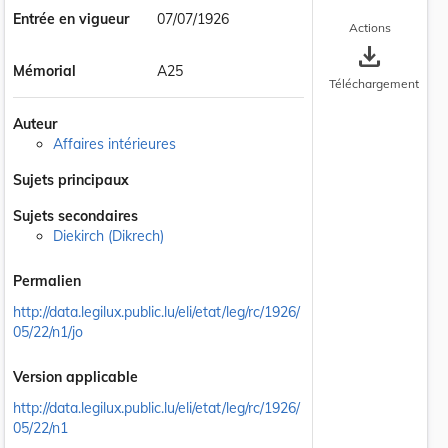
Entrée en vigueur
07/07/1926
Actions
save_alt
Mémorial
A25
Téléchargement
Auteur
Affaires intérieures
Sujets principaux
Sujets secondaires
Diekirch (Dikrech)
Permalien
http://data.legilux.public.lu/eli/etat/leg/rc/1926/
05/22/n1/jo
Version applicable
http://data.legilux.public.lu/eli/etat/leg/rc/1926/
05/22/n1