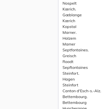
Nospelt
Kœrich.
Gœblange
Kœrich
Kopstal
Marner.
Holzem
Mamer
Septfontaines.
Greisch
Roodt
Sepftontaines
Steinfort.
Hagen
Steinfort
Canton d'Esch-s.-AIz.
Bettembourg.
Bettembourg
Huncherange