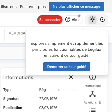
ilisateur.
En savoir plus
Ne plus afficher ce message
help
light_mode
dark_mode
Se connecter
Aide
MÉMORIAL C
TRAITÉS
PROJETS
TEXTES UE
Explorez simplement et rapidement les
principales fonctionnalités de Legilux
Lancer la recherche
Filtres
en suivant ce tour guidé.
Démarrer un tour guidé
info
close
Informations
Fermer la barre latéra
Informations
Type
Règlement communal
device_hub
Signature
22/05/1926
Relations (1)
list
Publication
03/07/1926