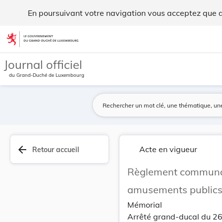
Règlement communal du 22 mai 1926 concernant le... - Legi
En poursuivant votre navigation vous acceptez que des
Aller au contenu
Journal officiel
du Grand-Duché de Luxembourg
arrow_back
Acte en vigueur
Retour accueil
Règlement communal 
amusements publics 
Mémorial
Arrêté grand-ducal du 26