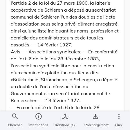
l'article 2 de la loi du 27 mars 1900, la laiterie
coopérative de Schieren a déposé au secrétariat
communal de Schieren l'un des doubles de l'acte
d'association sous seing privé, dûment enregistré,
ainsi qu'une liste indiquant les noms, profession et
domicile des administrateurs et de tous les
associés. — 14 février 1927.
Avis. — Associations syndicales. — En conformité
de l'art. 6 de la loi du 28 décembre 1883,
l'association syndicale libre pour la construction
d'un chemin d'exploitation aux lieux-dits
«Brückerheid, Strömchen », à Schengen, a déposé
un double de l'acte d'association au
Gouvernement et au secrétariat communal de
Remerschen. — 14 février 1927.
— En conformité de l'art. 6 de la loi du 28
décembre 1883, l'association syndicale libre pour
search
info
device_hub
save_alt
more_vert
la construction d'un drainage au lieu-dit
Chercher
Informations
Relations (1)
Téléchargement
Plus
«Bricherbour» à Greiveldange, a déposé un double