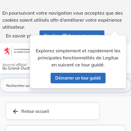
Règlement de police du 30 août 1926 concernant ... - Legilu
En poursuivant votre navigation vous acceptez que des
cookies soient utilisés afin d’améliorer votre expérience
utilisateur.
En savoir plus
Ne plus afficher ce message
Aller au contenu
help
light_mode
dark_mode
account_circle
Explorez simplement et rapidement les
Aide
principales fonctionnalités de Legilux
en suivant ce tour guidé.
Journal officiel
du Grand-Duché de Luxembourg
Démarrer un tour guidé
La
arrow_back
Retour accueil