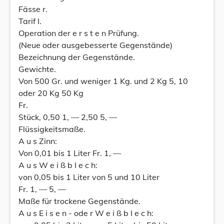
Fässe r.
Tarif I.
Operation der e r s t e n Prüfung.
(Neue oder ausgebesserte Gegenstände)
Bezeichnung der Gegenstände.
Gewichte.
Von 500 Gr. und weniger 1 Kg. und 2 Kg 5, 10
oder 20 Kg 50 Kg
Fr.
Stück, 0,50 1, — 2,50 5, —
Flüssigkeitsmaße.
A u s Zinn:
Von 0,01 bis 1 Liter Fr. 1, —
A u s W e i ß b l e c h:
von 0,05 bis 1 Liter von 5 und 10 Liter
Fr. 1, — 5, —
Maße für trockene Gegenstände.
A u s E i s e n - ode r W e i ß b l e c h: