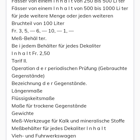
Fässer von einem I n h a l t von 250 bis 500 Li ter
Fässer von einem I n h a l t von 500 bis 1000 Li ter
für jede weitere Menge oder jeden weiteren
Bruchteil von 100 Liter
Fr. 3, 5, — 6, — 10, — 1, —
Meß-Behäl ter.
Be i jedem Behälter für jedes Dekaliter
I n h a l t Fr. 2,50
Tarif II.
Operation d e r periodischen Prüfung (Gebrauchte
Gegenstände)
Bezeichnung d e r Gegenstände.
Längenmaße
Flüssigskeitsmaße
Maße für trockene Gegenstände
Gewichte
Meß-Werkzeuge für Kalk und mineralische Stoffe
Meßbehälter für jedes Dekaliter I n h a l t
Vieh- und Fuhrwerkswagen