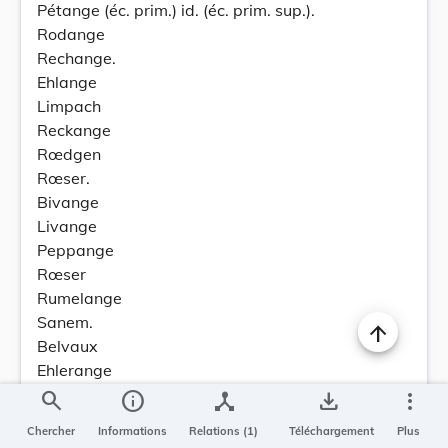
Pétange (éc. prim.) id. (éc. prim. sup.).
Rodange
Rechange.
Ehlange
Limpach
Reckange
Rœdgen
Rœser.
Bivange
Livange
Peppange
Rœser
Rumelange
Sanem.
Belvaux
Ehlerange
Sanem
search
info
device_hub
save_alt
more_vert
Solœuvre
Chercher
Informations
Relations (1)
Téléchargement
Plus
Schifflange