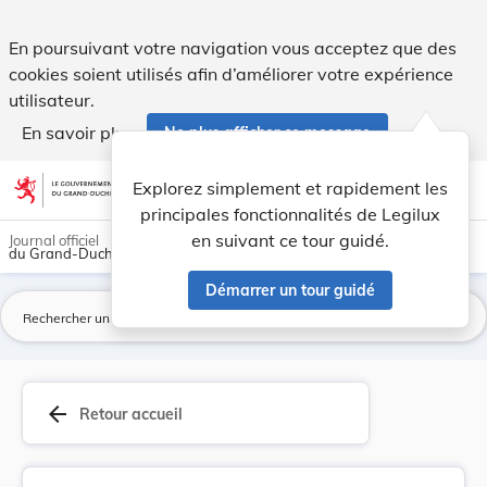
Règlement communal du 18 décembre 1926 concerna... - Le
En poursuivant votre navigation vous acceptez que des
cookies soient utilisés afin d’améliorer votre expérience
utilisateur.
En savoir plus
Ne plus afficher ce message
Aller au contenu
help
light_mode
dark_mode
account_circle
Explorez simplement et rapidement les
Aide
principales fonctionnalités de Legilux
en suivant ce tour guidé.
Journal officiel
du Grand-Duché de Luxembourg
Démarrer un tour guidé
La
arrow_back
Retour accueil