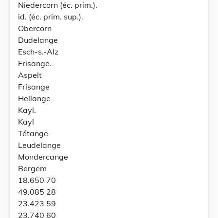
Niedercorn (éc. prim.).
id. (éc. prim. sup.).
Obercorn
Dudelange
Esch-s.-Alz
Frisange.
Aspelt
Frisange
Hellange
Kayl.
Kayl
Tétange
Leudelange
Mondercange
Bergem
18.650 70
49.085 28
23.423 59
23.740 60