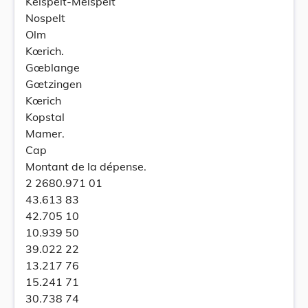
Keispelt-Meispelt
Nospelt
Olm
Kœrich.
Gœblange
Gœtzingen
Kœrich
Kopstal
Mamer.
Cap
Montant de la dépense.
2 2680.971 01
43.613 83
42.705 10
10.939 50
39.022 22
13.217 76
15.241 71
30.738 74