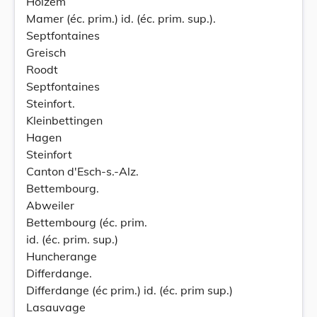
Holzem
Mamer (éc. prim.) id. (éc. prim. sup.).
Septfontaines
Greisch
Roodt
Septfontaines
Steinfort.
Kleinbettingen
Hagen
Steinfort
Canton d'Esch-s.-Alz.
Bettembourg.
Abweiler
Bettembourg (éc. prim.
id. (éc. prim. sup.)
Huncherange
Differdange.
Differdange (éc prim.) id. (éc. prim sup.)
Lasauvage