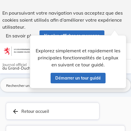
Règlement communal du 4 janvier 1927 concernant... - Legi
En poursuivant votre navigation vous acceptez que des
cookies soient utilisés afin d’améliorer votre expérience
utilisateur.
En savoir plus
Ne plus afficher ce message
Aller au contenu
help
light_mode
dark_mode
account_circle
Explorez simplement et rapidement les
Aide
principales fonctionnalités de Legilux
en suivant ce tour guidé.
Journal officiel
du Grand-Duché de Luxembourg
Démarrer un tour guidé
La
arrow_back
Retour accueil