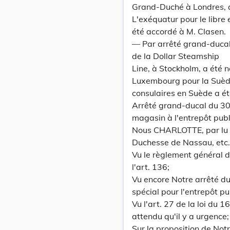
Grand-Duché à Londres, av
L'exéquatur pour le libre
été accordé à M. Clasen.
— Par arrêté grand-duca
de la Dollar Steamship
Line, à Stockholm, a été
Luxembourg pour la Suède.
consulaires en Suède a é
Arrêté grand-ducal du 30
magasin à l'entrepôt pub
Nous CHARLOTTE, par lu
Duchesse de Nassau, etc., 
Vu le règlement général d
l'art. 136;
Vu encore Notre arrêté d
spécial pour l'entrepôt p
Vu l'art. 27 de la loi du 1
attendu qu'il y a urgence;
Sur la proposition de Not