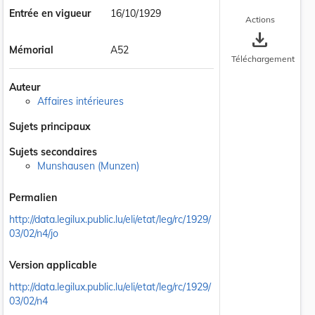
Entrée en vigueur
16/10/1929
Actions
save_alt
Mémorial
A52
Téléchargement
Auteur
Affaires intérieures
Sujets principaux
Sujets secondaires
Munshausen (Munzen)
Permalien
http://data.legilux.public.lu/eli/etat/leg/rc/1929/
03/02/n4/jo
Version applicable
http://data.legilux.public.lu/eli/etat/leg/rc/1929/
03/02/n4