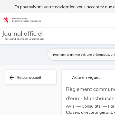
Règlement communal du 2 mars 1929 concernant la... - Legi
En poursuivant votre navigation vous acceptez que des
Aller au contenu
Journal officiel
du Grand-Duché de Luxembourg
arrow_back
Acte en vigueur
Retour accueil
Règlement communal
d'eau - Munshausen
Avis. — Consulats. — Par 
Clasen, directeur gérant,