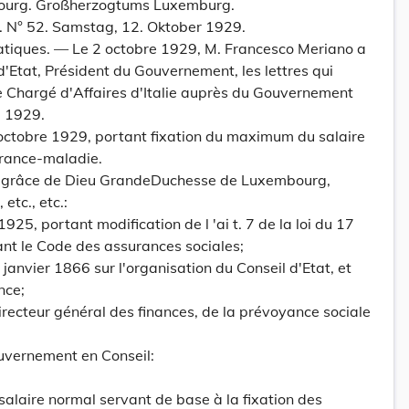
urg. Großherzogtums Luxemburg.
 N° 52. Samstag, 12. Oktober 1929.
atiques. — Le 2 octobre 1929, M. Francesco Meriano a
d'Etat, Président du Gouvernement, les lettres qui
de Chargé d'Affaires d'Italie auprès du Gouvernement
e 1929.
octobre 1929, portant fixation du maximum du salaire
urance-maladie.
 grâce de Dieu GrandeDuchesse de Luxembourg,
etc., etc.:
925, portant modification de l 'ai t. 7 de la loi du 17
t le Code des assurances sociales;
6 janvier 1866 sur l'organisation du Conseil d'Etat, et
nce;
irecteur général des finances, de la prévoyance sociale
uvernement en Conseil:
alaire normal servant de base à la fixation des