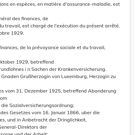
tions en espèces, en matière d'assurance-maladie, est
néral des finances, de
u travail, est chargé de l'exécution du présent arrêté.
tobre 1929.
inances, de la prévoyance sociale et du travail,
ktober 1929, betreffend
undlohnes i n Sachen der Krankenversicherung.
es Gnaden Grußherzogin von Luxemburg, Herzogin zu
zes vom 31. Dezember 1925, betreffend Abanderung
vom
die Sozialversicherungsordnung;
7 des Gesetzes vom 16. Januar 1866, uber die
es, und in Anbetracht der Dringlichkeit,
General-Direktors der
rsorge und der Arbeit;