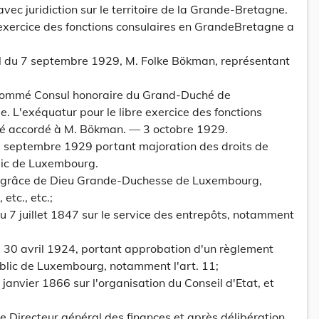
ec juridiction sur le territoire de la Grande-Bretagne.
 exercice des fonctions consulaires en GrandeBretagne a
l du 7 septembre 1929, M. Folke Bökman, représentant
 nommé Consul honoraire du Grand-Duché de
 L'exéquatur pour le libre exercice des fonctions
té accordé à M. Bökman. — 3 octobre 1929.
 septembre 1929 portant majoration des droits de
lic de Luxembourg.
 grâce de Dieu Grande-Duchesse de Luxembourg,
etc., etc.;
u 7 juillet 1847 sur le service des entrepôts, notamment
u 30 avril 1924, portant approbation d'un règlement
ublic de Luxembourg, notamment l'art. 11;
6 janvier 1866 sur l'organisation du Conseil d'Etat, et
re Directeur général des finances et après délibération