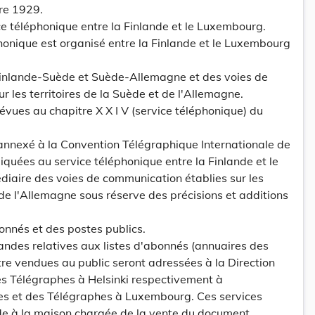
re 1929.
e téléphonique entre la Finlande et le Luxembourg.
phonique est organisé entre la Finlande et le Luxembourg
inlande-Suède et Suède-Allemagne et des voies de
r les territoires de la Suède et de l'Allemagne.
révues au chapitre X X I V (service téléphonique) du
 annexé à la Convention Télégraphique Internationale de
iquées au service téléphonique entre la Finlande et le
diaire des voies de communication établies sur les
 de l'Allemagne sous réserve des précisions et additions
onnés et des postes publics.
des relatives aux listes d'abonnés (annuaires des
tre vendues au public seront adressées à la Direction
es Télégraphes à Helsinki respectivement à
tes et des Télégraphes à Luxembourg. Ces services
e à la maison chargée de la vente du document