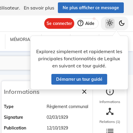
ilisateur.
En savoir plus
Ne plus afficher ce message
help
light_mode
dark_mode
Se connecter
Aide
MÉMORIAL C
TRAITÉS
PROJETS
TEXTES UE
Explorez simplement et rapidement les
principales fonctionnalités de Legilux
Lancer la recherche
Filtres
en suivant ce tour guidé.
Démarrer un tour guidé
info
close
Informations
Fermer la barre latéra
Informations
Type
Règlement communal
device_hub
Signature
02/03/1929
Relations (1)
list
Publication
12/10/1929