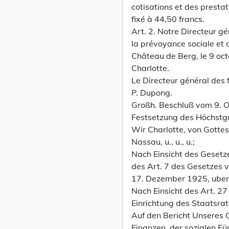
cotisations et des presta
fixé à 44,50 francs.
Art. 2. Notre Directeur gé
la prévoyance sociale et d
Château de Berg, le 9 oc
Charlotte.
Le Directeur général des f
P. Dupong.
Großh. Beschluß vom 9. O
Festsetzung des Höchstgr
Wir Charlotte, von Gott
Nassau, u., u., u.;
Nach Einsicht des Geset
des Art. 7 des Gesetzes 
17. Dezember 1925, uber 
Nach Einsicht des Art. 2
Einrichtung des Staatsrat
Auf den Bericht Unseres 
Finanzen, der sozialen Fü