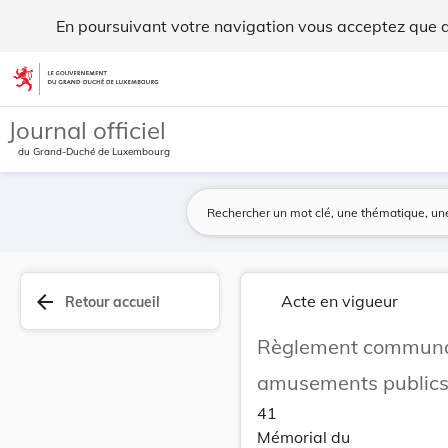
Règlement communal du 27 octobre 1929 sur les j... - Legilu
En poursuivant votre navigation vous acceptez que des
Aller au contenu
Journal officiel
du Grand-Duché de Luxembourg
arrow_back
Acte en vigueur
Retour accueil
Règlement communal 
amusements publics 
41
Mémorial du