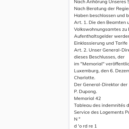
Nach Anhörung Unseres S
Nach Beratung der Regier
Haben beschlossen und b
Art. 1. Die den Beamten 
Volkswohnungsamtes zu b
Aufenthaltsgelder werden
Einklassierung und Tarife
Art. 2. Unser General-Dir
dieses Beschlusses, der
im "Memorial" veröffentli
Luxemburg, den 6. Deze
Charlotte.
Der General-Direktor der 
P. Dupong.
Memorial 42
Tableau des indemnités de
Service des Logements Po
N °
d 'o rd re 1