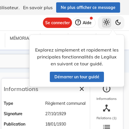
ilisateur.
En savoir plus
Ne plus afficher ce message
help
light_mode
dark_mode
Se connecter
Aide
MÉMORIAL C
TRAITÉS
PROJETS
TEXTES UE
Explorez simplement et rapidement les
principales fonctionnalités de Legilux
Lancer la recherche
Filtres
en suivant ce tour guidé.
Démarrer un tour guidé
info
close
Informations
Fermer la barre latéra
Informations
Type
Règlement communal
device_hub
Signature
27/10/1929
Relations (1)
list
Publication
18/01/1930