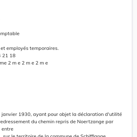
s
comptable
 et employés temporaires.
4 21 18
2me 2 m e 2 m e 2 m e
janvier 1930, ayant pour objet la déclaration d'utilité
redressement du chemin repris de Noertzange par
, entre
., sur le territoire de la commune de Schifflange.