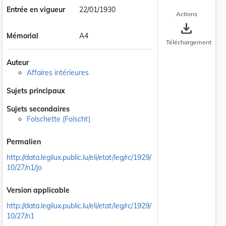
Entrée en vigueur
22/01/1930
Actions
save_alt
Mémorial
A4
Téléchargement
Auteur
Affaires intérieures
Sujets principaux
Sujets secondaires
Folschette (Folscht)
Permalien
http://data.legilux.public.lu/eli/etat/leg/rc/1929/
10/27/n1/jo
Version applicable
http://data.legilux.public.lu/eli/etat/leg/rc/1929/
10/27/n1