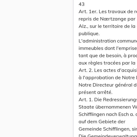
43
Art. 1er. Les travaux de
repris de Nœrtzange par Sc
Alz., sur le territoire de 
publique.
L'administration communal
immeubles dont l'emprise 
tant que de besoin, à pro
aux règles tracées par la
Art. 2. Les actes d'acquis
à l'approbation de Notre D
Notre Directeur général d
présent arrêté.
Art. 1. Die Redressierun
Staate übernommenen We
Schifflingen nach Esch a. 
auf dem Gebiete der
Gemeinde Schifflingen, si
Die Gemeindeverwaltung v