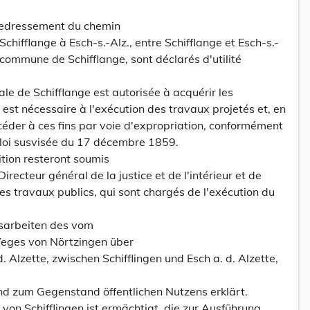
 redressement du chemin
hifflange à Esch-s.-Alz., entre Schifflange et Esch-s.-
la commune de Schifflange, sont déclarés d'utilité
e de Schifflange est autorisée à acquérir les
est nécessaire à l'exécution des travaux projetés et, en
céder à ces fins par voie d'expropriation, conformément
 loi susvisée du 17 décembre 1859.
ition resteront soumis
irecteur général de la justice et de l'intérieur et de
es travaux publics, qui sont chargés de l'exécution du
gsarbeiten des vom
ges von Nörtzingen über
d. Alzette, zwischen Schifflingen und Esch a. d. Alzette,
nd zum Gegenstand öffentlichen Nutzens erklärt.
on Schifflingen ist ermächtigt, die zur Ausführung