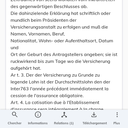
des gegenwärtigen Beschlusses ab.
Die dahinzielende Erklärung hat schriftlich oder
mundlich beim Präsidenten der
Versicherungsanstalt zu erfolgen und muß die
Namen, Vornamen, Beruf,
Nationalitat, Wohn- oder Aufenthaltsort, Datum
und
Ort der Geburt des Antragstellers angeben; sie ist
ruckwirkend bis zum Tage wo die Versicherung
aufgehört hat.
Ar t. 3. Der der Versicherung zu Grunde zu
legende Lohn ist der Durchschnittslohn den der
Inter763 l'année précédant immédiatement la
cession de l'assurance obligatoire.
Art. 4. La cotisation due à l'Etablissement
d'assurance sera intégralement à la charge
search
info
device_hub
save_alt
more_vert
exclusive de
l'agent qui continuera l'assurance et ce pendant
Chercher
Informations
Relations (1)
Téléchargement
Plus