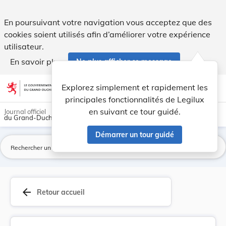
Règlement communal du 6 novembre 1930 concernan... - Le
En poursuivant votre navigation vous acceptez que des
cookies soient utilisés afin d’améliorer votre expérience
utilisateur.
En savoir plus
Ne plus afficher ce message
Aller au contenu
help
light_mode
dark_mode
account_circle
Explorez simplement et rapidement les
Aide
principales fonctionnalités de Legilux
en suivant ce tour guidé.
Journal officiel
du Grand-Duché de Luxembourg
Démarrer un tour guidé
La
arrow_back
Retour accueil