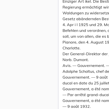
Einziger Art ikel. Die Be
Regierung ermächtigt wi
Waldungen zu widersetzen
Gesetz abändernden Bes
4. Apr i l 1925 und 29. M
Befehlen und verordnen, 
soll, um von allen, die es
Pianore, den 4. August 1
Charlotte.
Der General-Direktor der 
Norb. Dumont.
Avis. — Gouvernement. — 
Adolphe Scholtus, chef d
Gouvernement. — 9 août 
ducal en date du 25 juill
Gouvernement, a été nom
— Par arrêté grand-duca
Gouvernement, a été nom
— 9 août 1932.