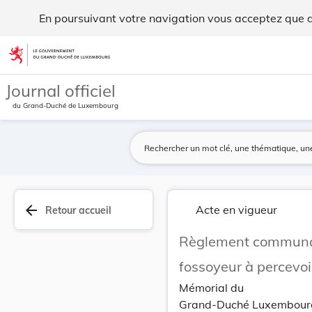
Règlement communal du 28 février 1932 concernan... - Legi
En poursuivant votre navigation vous acceptez que des
Aller au contenu
Journal officiel
du Grand-Duché de Luxembourg
arrow_back
Acte en vigueur
Retour accueil
Règlement communal 
fossoyeur à percevoi
Mémorial du
Grand-Duché Luxembour