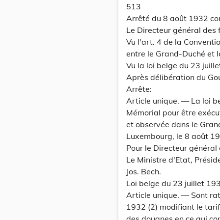
513
Arrêté du 8 août 1932 con
Le Directeur général des 
Vu l'art. 4 de la Convent
entre le Grand-Duché et l
Vu la loi belge du 23 juil
Après délibération du Go
Arrête:
Article unique. — La loi b
Mémorial pour être exécu
et observée dans le Gra
Luxembourg, le 8 août 1
Pour le Directeur général 
Le Ministre d'Etat, Prési
Jos. Bech.
Loi belge du 23 juillet 19
Article unique. — Sont rati
1932 (2) modifiant le tarif
des douanes en ce qui con