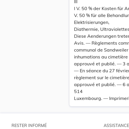
III
I V. 50 % der Kosten für A
V. 50 % für alle Behandlu
Elektrisierungen,
Diathermie, Ultraviolette
Diese Aenderungen trete
Avis. — Règlements commu
communal de Sandweiler a 
inhumations au cimetière
approuvé et publié. — 3 
— En séance du 27 févrie
règlement sur le cimetièr
approuvé et publié. — 6 
514
Luxembourg. — Imprimerie
RESTER INFORMÉ
ASSISTANCE