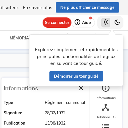
ilisateur.
En savoir plus
Ne plus afficher ce message
help
light_mode
dark_mode
Se connecter
Aide
MÉMORIAL C
TRAITÉS
PROJETS
TEXTES UE
Explorez simplement et rapidement les
principales fonctionnalités de Legilux
Lancer la recherche
Filtres
en suivant ce tour guidé.
Démarrer un tour guidé
info
close
Informations
Fermer la barre latéra
Informations
Type
Règlement communal
device_hub
Signature
28/02/1932
Relations (1)
list
Publication
13/08/1932