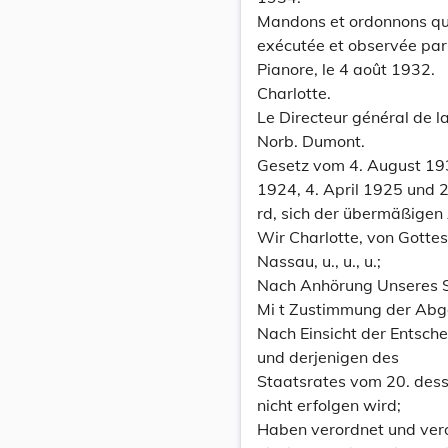
Mandons et ordonnons que 
exécutée et observée par
Pianore, le 4 août 1932.
Charlotte.
Le Directeur général de la 
Norb. Dumont.
Gesetz vom 4. August 193
1924, 4. April 1925 und 
rd, sich der übermäßige
Wir Charlotte, von Gott
Nassau, u., u., u.;
Nach Anhörung Unseres S
Mi t Zustimmung der Ab
Nach Einsicht der Entsch
und derjenigen des
Staatsrates vom 20. des
nicht erfolgen wird;
Haben verordnet und ver