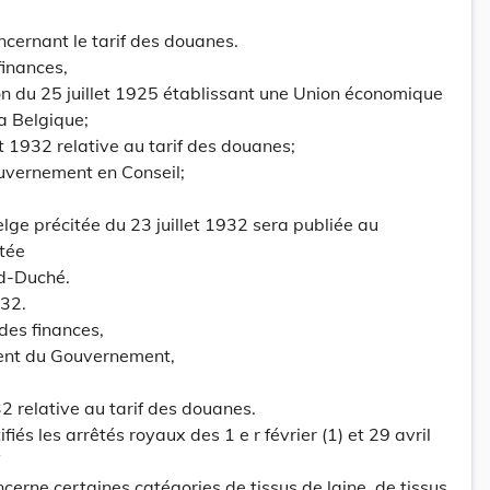
cernant le tarif des douanes.
finances,
ion du 25 juillet 1925 établissant une Union économique
a Belgique;
let 1932 relative au tarif des douanes;
uvernement en Conseil;
elge précitée du 23 juillet 1932 sera publiée au
tée
nd-Duché.
932.
des finances,
dent du Gouvernement,
32 relative au tarif des douanes.
fiés les arrêtés royaux des 1 e r février (1) et 29 avril
cerne certaines catégories de tissus de laine, de tissus