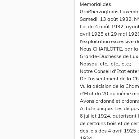
Memorial des
Großherzogtums Luxemb
Samedi, 13 août 1932. N
Loi du 4 août 1932, ayant 
avril 1925 et 29 mai 192
l'exploitation excessive d
Nous CHARLOTTE, par la 
Grande-Duchesse de Lux
Nassau, etc., etc., etc.;
Notre Conseil d'Etat ente
De l'assentiment de la C
Vu la décision de la Cham
d'Etat du 20 du même mois
Avons ordonné et ordonn
Article unique. Les disposi
6 juillet 1924, autorisan
de certains bois et de cer
des lois des 4 avril 1925 
1934.