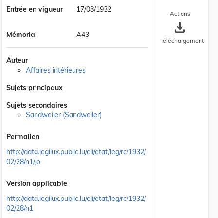
Entrée en vigueur
17/08/1932
Actions
save_alt
Mémorial
A43
Téléchargement
Auteur
Affaires intérieures
Sujets principaux
Sujets secondaires
Sandweiler (Sandweiler)
Permalien
http://data.legilux.public.lu/eli/etat/leg/rc/1932/
02/28/n1/jo
Version applicable
http://data.legilux.public.lu/eli/etat/leg/rc/1932/
02/28/n1