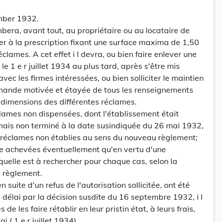
mber 1932.
mbera, avant tout, au propriétaire ou au locataire de
r à la prescription fixant une surface maxima de 1,50
lames. A cet effet i l devra, ou bien faire enlever une
le 1 e r juillet 1934 au plus tard, après s'être mis
avec les firmes intéressées, ou bien solliciter le maintien
mande motivée et étayée de tous les renseignements
s dimensions des différentes réclames.
clames non dispensées, dont l'établissement était
is non terminé à la date susindiquée du 26 mai 1932,
x réclames non établies au sens du nouveau règlement;
re achevées éventuellement qu'en vertu d'une
quelle est à rechercher pour chaque cas, selon la
e règlement.
 suite d'un refus de l'autorisation sollicitée, ont été
u délai par la décision susdite du 16 septembre 1932, i l
 de les faire rétablir en leur pristin état, à leurs frais,
i ( 1 e r juillet 1934).