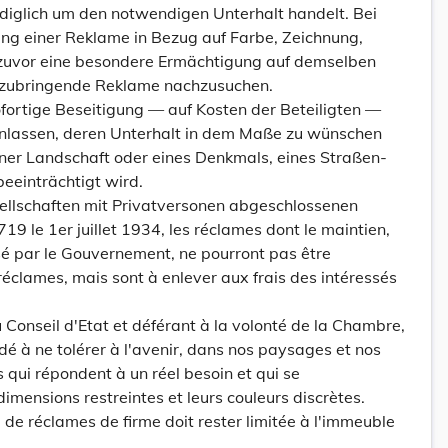
ediglich um den notwendigen Unterhalt handelt. Bei
g einer Reklame in Bezug auf Farbe, Zeichnung,
 zuvor eine besondere Ermächtigung auf demselben
nzubringende Reklame nachzusuchen.
fortige Beseitigung — auf Kosten der Beteiligten —
nlassen, deren Unterhalt in dem Maße zu wünschen
iner Landschaft oder eines Denkmals, eines Straßen-
eeinträchtigt wird.
ellschaften mit Privatversonen abgeschlossenen
 719 le 1er juillet 1934, les réclames dont le maintien,
usé par le Gouvernement, ne pourront pas être
éclames, mais sont à enlever aux frais des intéressés
onseil d'Etat et déférant à la volonté de la Chambre,
é à ne tolérer à l'avenir, dans nos paysages et nos
s qui répondent à un réel besoin et qui se
mensions restreintes et leurs couleurs discrètes.
 de réclames de firme doit rester limitée à l'immeuble