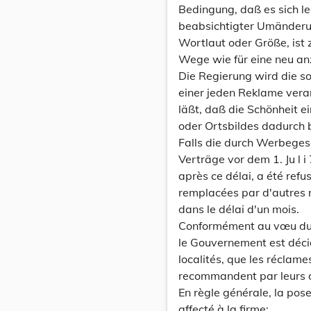
Bedingung, daß es sich l
beabsichtigter Umänderun
Wortlaut oder Größe, ist
Wege wie für eine neu a
Die Regierung wird die so
einer jeden Reklame vera
läßt, daß die Schönheit e
oder Ortsbildes dadurch b
Falls die durch Werbeges
Verträge vor dem 1. Ju l i
après ce délai, a été ref
remplacées par d'autres r
dans le délai d'un mois.
Conformément au vœu du C
le Gouvernement est décid
localités, que les réclame
recommandent par leurs di
En règle générale, la pose
affecté à la firme;