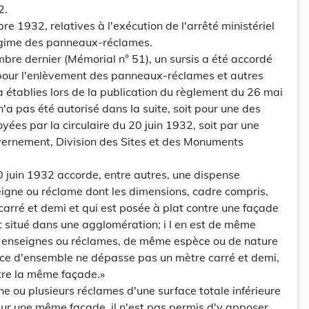
2.
e 1932, relatives à l'exécution de l'arrêté ministériel
égime des panneaux-réclames.
bre dernier (Mémorial n° 51), un sursis a été accordé
 pour l'enlèvement des panneaux-réclames et autres
à établies lors de la publication du règlement du 26 mai
'a pas été autorisé dans la suite, soit pour une des
yées par la circulaire du 20 juin 1932, soit par une
vernement, Division des Sites et des Monuments
20 juin 1932 accorde, entre autres, une dispense
igne ou réclame dont les dimensions, cadre compris,
arré et demi et qui est posée à plat contre une façade
 situé dans une agglomération; i l en est de même
s enseignes ou réclames, de même espèce ou de nature
face d'ensemble ne dépasse pas un mètre carré et demi,
tre la même façade.»
'une ou plusieurs réclames d'une surface totale inférieure
sur une même façade, il n'est pas permis d'y apposer