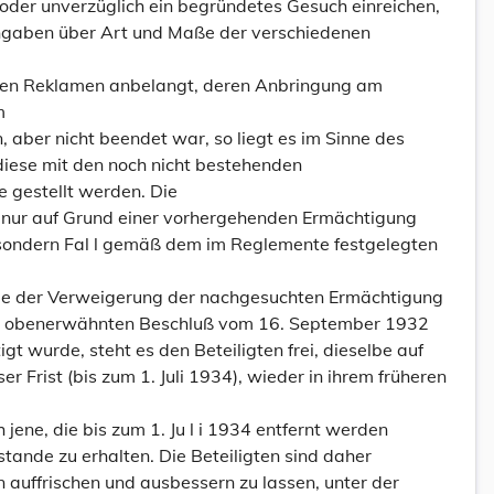
 oder unverzüglich ein begründetes Gesuch einreichen,
Angaben über Art und Maße der verschiedenen
rten Reklamen anbelangt, deren Anbringung am
m
, aber nicht beendet war, so liegt es im Sinne des
iese mit den noch nicht bestehenden
e gestellt werden. Die
r nur auf Grund einer vorhergehenden Ermächtigung
besondern Fal l gemäß dem im Reglemente festgelegten
lge der Verweigerung der nachgesuchten Ermächtigung
ch obenerwähnten Beschluß vom 16. September 1932
gt wurde, steht es den Beteiligten frei, dieselbe auf
ser Frist (bis zum 1. Juli 1934), wieder in ihrem früheren
jene, die bis zum 1. Ju l i 1934 entfernt werden
tande zu erhalten. Die Beteiligten sind daher
 auffrischen und ausbessern zu lassen, unter der