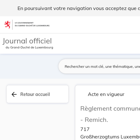
Règlement communal du 19 juillet 1932 concernan... - Legil
En poursuivant votre navigation vous acceptez que des
Aller au contenu
Journal officiel
du Grand-Duché de Luxembourg
arrow_back
Acte en vigueur
Retour accueil
Règlement communal 
- Remich.
717
Großherzogtums Luxemb