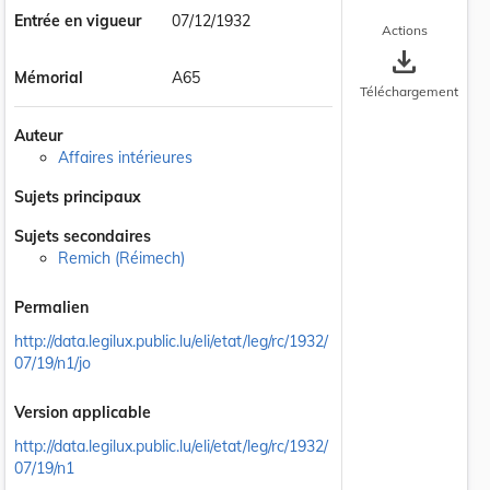
Entrée en vigueur
07/12/1932
Actions
save_alt
Mémorial
A65
Téléchargement
Auteur
Affaires intérieures
Sujets principaux
Sujets secondaires
Remich (Réimech)
Permalien
http://data.legilux.public.lu/eli/etat/leg/rc/1932/
07/19/n1/jo
Version applicable
http://data.legilux.public.lu/eli/etat/leg/rc/1932/
07/19/n1