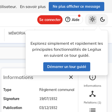
ilisateur.
En savoir plus
Ne plus afficher ce message
help
light_mode
dark_mode
Se connecter
Aide
MÉMORIAL C
TRAITÉS
PROJETS
TEXTES UE
Explorez simplement et rapidement les
principales fonctionnalités de Legilux
Lancer la recherche
Filtres
en suivant ce tour guidé.
Démarrer un tour guidé
info
close
Informations
Fermer la barre latéra
Informations
Type
Règlement communal
device_hub
Signature
19/07/1932
Relations (1)
list
Publication
03/12/1932