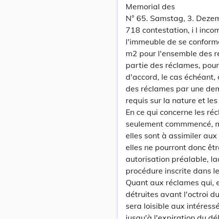
Memorial des
N° 65. Samstag, 3. Deze
718 contestation, i l inco
l'immeuble de se conforme
m2 pour l'ensemble des réc
partie des réclames, pour 
d'accord, le cas échéant, 
des réclames par une de
requis sur la nature et le
En ce qui concerne les ré
seulement commmencé, ma
elles sont à assimiler au
elles ne pourront donc êt
autorisation préalable, la
procédure inscrite dans l
Quant aux réclames qui, en
détruites avant l'octroi d
sera loisible aux intéressés
jusqu'à l'expiration du déla