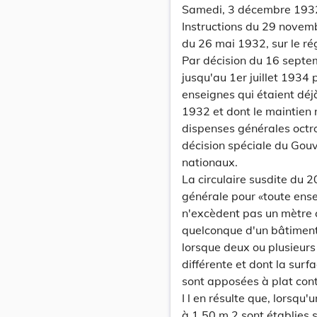
Samedi, 3 décembre 193
Instructions du 29 novembr
du 26 mai 1932, sur le r
Par décision du 16 septem
jusqu'au 1er juillet 1934
enseignes qui étaient déj
1932 et dont le maintien n
dispenses générales octro
décision spéciale du Gou
nationaux.
La circulaire susdite du 
générale pour «toute ense
n'excèdent pas un mètre c
quelconque d'un bâtiment
lorsque deux ou plusieur
différente et dont la sur
sont apposées à plat con
I l en résulte que, lorsqu
à 1,50 m 2 sont établies 