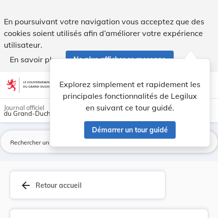
Règlement du 17 novembre 1933 sur l'abattoir mu... - Legil
En poursuivant votre navigation vous acceptez que des
cookies soient utilisés afin d’améliorer votre expérience
utilisateur.
En savoir plus
Ne plus afficher ce message
Aller au contenu
help
light_mode
dark_mode
account_circle
Explorez simplement et rapidement les
Aide
principales fonctionnalités de Legilux
en suivant ce tour guidé.
Journal officiel
du Grand-Duché de Luxembourg
Démarrer un tour guidé
La
arrow_back
Retour accueil