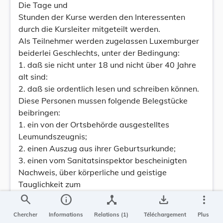
Die Tage und
Stunden der Kurse werden den Interessenten
durch die Kursleiter mitgeteilt werden.
Als Teilnehmer werden zugelassen Luxemburger
beiderlei Geschlechts, unter der Bedingung:
1. daß sie nicht unter 18 und nicht über 40 Jahre
alt sind:
2. daß sie ordentlich lesen und schreiben können.
Diese Personen mussen folgende Belegstücke
beibringen:
1. ein von der Ortsbehörde ausgestelltes
Leumundszeugnis;
2. einen Auszug aus ihrer Geburtsurkunde;
3. einen vom Sanitatsinspektor bescheinigten
Nachweis, über körperliche und geistige
Tauglichkeit zum
Krankenpflegeberuf.
search
info
device_hub
save_alt
more_vert
Die Aufnahmegesuche, nebst den notigen
Chercher
Informations
Relations (1)
Téléchargement
Plus
Belegen, sind bis zum 12. Februar künftig an den