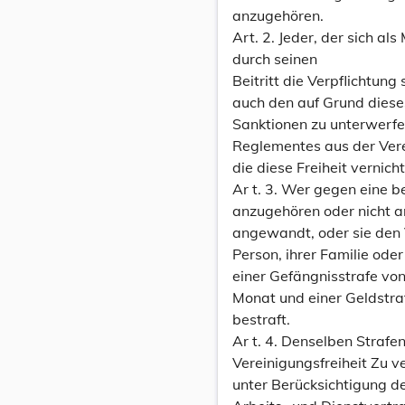
anzugehören.
Art. 2. Jeder, der sich a
durch seinen
Beitritt die Verpflichtun
auch den auf Grund dies
Sanktionen zu unterwerfe
Reglementes aus der Vere
die diese Freiheit vernich
Ar t. 3. Wer gegen eine 
anzugehören oder nicht a
angewandt, oder sie den V
Person, ihrer Familie ode
einer Gefängnisstrafe vo
Monat und einer Geldstraf
bestraft.
Ar t. 4. Denselben Strafe
Vereinigungsfreiheit Zu v
unter Berücksichtigung d