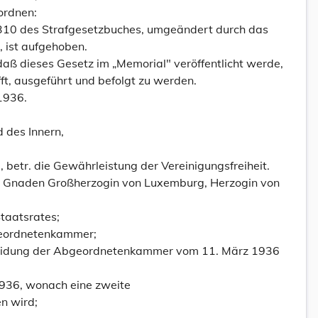
ordnen:
t. 310 des Strafgesetzbuches, umgeändert durch das
, ist aufgehoben.
daß dieses Gesetz im „Memorial" veröffentlicht werde,
fft, ausgeführt und befolgt zu werden.
1936.
d des Innern,
betr. die Gewährleistung der Vereinigungsfreiheit.
es Gnaden Großherzogin von Luxemburg, Herzogin von
taatsrates;
eordnetenkammer;
heidung der Abgeordnetenkammer vom 11. März 1936
1936, wonach eine zweite
n wird;