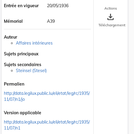
Entrée en vigueur
20/05/1936
Actions
save_alt
Mémorial
A39
Téléchargement
Auteur
Affaires intérieures
Sujets principaux
Sujets secondaires
Steinsel (Stesel)
Permalien
http://data.legilux.public.lu/eli/etat/leg/rc/1935/
11/07/n1/jo
Version applicable
http://data.legilux.public.lu/eli/etat/leg/rc/1935/
11/07/n1