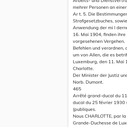
Arbeits- und Dienstvertra
mehrer Personen an eine
Ar t. 5. Die Bestimmunge
Strafgesetzbuches, sowie
Anwendung der mi l dern
16. Mai 1904, finden ih
vorgesehenen Vergehen.
Befehlen und verordnen, 
um von Allen, die es betri
Luxemburg, den 11. Mai 
Charlotte.
Der Minister der Justiz un
Norb. Dumont.
465
Arrêté grand-ducal du 11
ducal du 25 février 1930 s
(publiques.
Nous CHARLOTTE, par la 
Grande-Duchesse de Lux