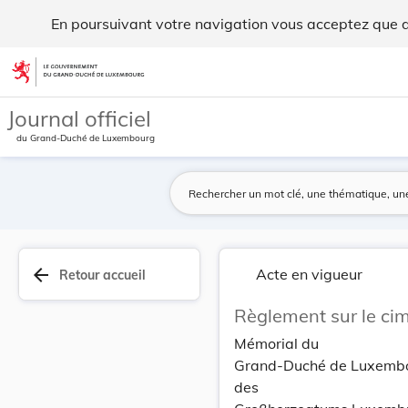
Règlement sur le cimetière de la commune de Ste... - Legilux
En poursuivant votre navigation vous acceptez que des
Aller au contenu
Journal officiel
du Grand-Duché de Luxembourg
arrow_back
Acte en vigueur
Retour accueil
Règlement sur le cim
Mémorial du
Grand-Duché de Luxemb
des