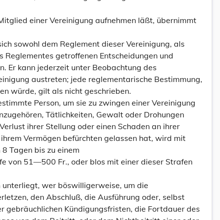
ls Mitglied einer Vereinigung aufnehmen läßt, übernimmt
g sich sowohl dem Reglement dieser Vereinigung, als
es Reglementes getroffenen Entscheidungen und
n. Er kann jederzeit unter Beobachtung des
inigung austreten; jede reglementarische Bestimmung,
ten würde, gilt als nicht geschrieben.
bestimmte Person, um sie zu zwingen einer Vereinigung
nzugehören, Tätlichkeiten, Gewalt oder Drohungen
erlust ihrer Stellung oder einen Schaden an ihrer
r ihrem Vermögen befürchten gelassen hat, wird mit
n 8 Tagen bis zu einem
e von 51—500 Fr., oder blos mit einer dieser Strafen
n unterliegt, wer böswilligerweise, um die
erletzen, den Abschluß, die Ausführung oder, selbst
er gebräuchlichen Kündigungsfristen, die Fortdauer des