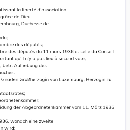
issant la liberté d'association.
grâce de Dieu
embourg, Duchesse de
ndu;
hambre des députés;
mbre des députés du 11 mars 1936 et celle du Conseil
rtant qu'il n'y a pas lieu à second vote;
, betr. Aufhebung des
buches.
es Gnaden Großherzogin von Luxemburg, Herzogin zu
taatsrates;
eordnetenkammer;
heidung der Abgeordnetenkammer vom 11. März 1936
1936, wonach eine zweite
n wird;