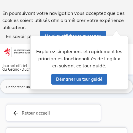
Règlement sur le cimetière de la section de Fla... - Legilux
En poursuivant votre navigation vous acceptez que des
cookies soient utilisés afin d’améliorer votre expérience
utilisateur.
En savoir plus
Ne plus afficher ce message
Aller au contenu
help
light_mode
dark_mode
account_circle
Explorez simplement et rapidement les
Aide
principales fonctionnalités de Legilux
en suivant ce tour guidé.
Journal officiel
du Grand-Duché de Luxembourg
Démarrer un tour guidé
La
arrow_back
Retour accueil