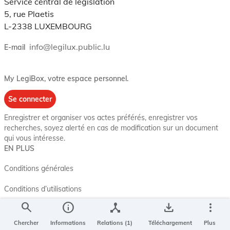
Service central de législation
5, rue Plaetis
L-2338 LUXEMBOURG
info@legilux.public.lu
E-mail
My LegiBox
, votre espace personnel.
Se connecter
Enregistrer et organiser vos actes préférés, enregistrer vos
recherches, soyez alerté en cas de modification sur un document
qui vous intéresse.
EN PLUS
Conditions générales
Conditions d’utilisations
search
info
device_hub
save_alt
more_vert
Accessibilité
Chercher
Informations
Relations (1)
Téléchargement
Plus