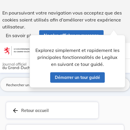
Règlement concernant le service d'infirmerie da... - Legilux
En poursuivant votre navigation vous acceptez que des
cookies soient utilisés afin d’améliorer votre expérience
utilisateur.
En savoir plus
Ne plus afficher ce message
Aller au contenu
help
light_mode
dark_mode
account_circle
Explorez simplement et rapidement les
Aide
principales fonctionnalités de Legilux
en suivant ce tour guidé.
Journal officiel
du Grand-Duché de Luxembourg
Démarrer un tour guidé
La
arrow_back
Retour accueil