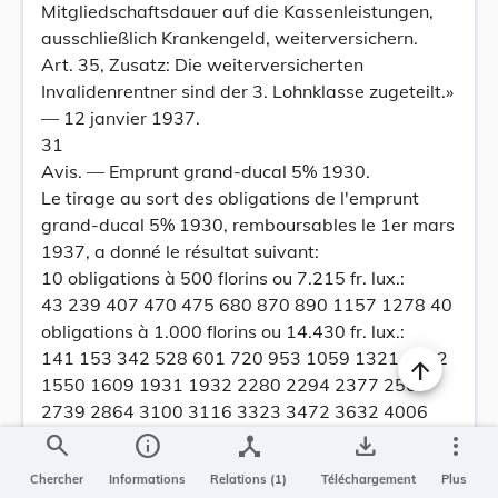
Mitgliedschaftsdauer auf die Kassenleistungen,
ausschließlich Krankengeld, weiterversichern.
Art. 35, Zusatz: Die weiterversicherten
Invalidenrentner sind der 3. Lohnklasse zugeteilt.»
— 12 janvier 1937.
31
Avis. — Emprunt grand-ducal 5% 1930.
Le tirage au sort des obligations de l'emprunt
grand-ducal 5% 1930, remboursables le 1er mars
1937, a donné le résultat suivant:
10 obligations à 500 florins ou 7.215 fr. lux.:
43 239 407 470 475 680 870 890 1157 1278 40
obligations à 1.000 florins ou 14.430 fr. lux.:
141 153 342 528 601 720 953 1059 1321 1462
1550 1609 1931 1932 2280 2294 2377 2504
2739 2864 3100 3116 3323 3472 3632 4006
4081 4149 4197 4392 4557 5146 5219 5281
search
info
device_hub
save_alt
more_vert
5419 5711 5815 5859 5985 6251
Chercher
Informations
Relations (1)
Téléchargement
Plus
Les obligations n° 713 à 500 florins, n° 672 et