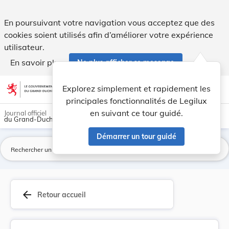
Règlement sur la canalisation dans la commune d... - Legilu
En poursuivant votre navigation vous acceptez que des
cookies soient utilisés afin d’améliorer votre expérience
utilisateur.
En savoir plus
Ne plus afficher ce message
Aller au contenu
help
light_mode
dark_mode
account_circle
Explorez simplement et rapidement les
Aide
principales fonctionnalités de Legilux
en suivant ce tour guidé.
Journal officiel
du Grand-Duché de Luxembourg
Démarrer un tour guidé
La
arrow_back
Retour accueil