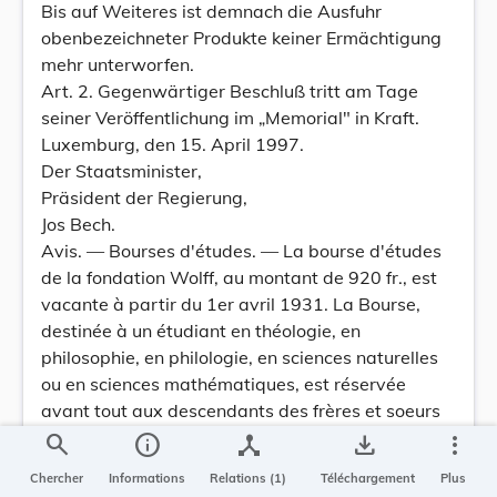
Bis auf Weiteres ist demnach die Ausfuhr
obenbezeichneter Produkte keiner Ermächtigung
mehr unterworfen.
Art. 2. Gegenwärtiger Beschluß tritt am Tage
seiner Veröffentlichung im „Memorial" in Kraft.
Luxemburg, den 15. April 1997.
Der Staatsminister,
Präsident der Regierung,
Jos Bech.
Avis. — Bourses d'études. — La bourse d'études
de la fondation Wolff, au montant de 920 fr., est
vacante à partir du 1er avril 1931. La Bourse,
destinée à un étudiant en théologie, en
philosophie, en philologie, en sciences naturelles
ou en sciences mathématiques, est réservée
avant tout aux descendants des frères et soeurs
du fondateur.
search
info
device_hub
save_alt
more_vert
Les prétendants à la jouissance de la bourse sont
Chercher
Informations
Relations (1)
Téléchargement
Plus
invités à adresser leur demande, accompagnée