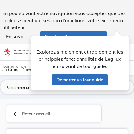
Règlement sur la conduite d'eau de la commune d... - Legilu
En poursuivant votre navigation vous acceptez que des
cookies soient utilisés afin d’améliorer votre expérience
utilisateur.
En savoir plus
Ne plus afficher ce message
Aller au contenu
help
light_mode
dark_mode
account_circle
Explorez simplement et rapidement les
Aide
principales fonctionnalités de Legilux
en suivant ce tour guidé.
Journal officiel
du Grand-Duché de Luxembourg
Démarrer un tour guidé
La
arrow_back
Retour accueil