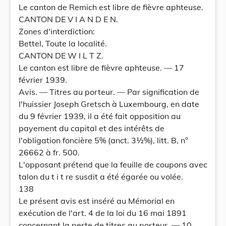
Le canton de Remich est libre de fièvre aphteuse.
CANTON DE V I A N D E N.
Zones d'interdiction:
Bettel, Toute la localité.
CANTON DE W I L T Z.
Le canton est libre de fièvre aphteuse. — 17
février 1939.
Avis. — Titres au porteur. — Par signification de
l'huissier Joseph Gretsch à Luxembourg, en date
du 9 février 1939, il a été fait opposition au
payement du capital et des intérêts de
l'obligation foncière 5% (anct. 3½%), litt. B, n°
26662 à fr. 500.
L'opposant prétend que la feuille de coupons avec
talon du t i t re susdit a été égarée ou volée.
138
Le présent avis est inséré au Mémorial en
exécution de l'art. 4 de la loi du 16 mai 1891
concernant la perte de titres au porteur. — 10