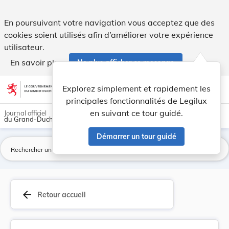
Règlement sur le transport des morts en corbill... - Legilux
En poursuivant votre navigation vous acceptez que des
cookies soient utilisés afin d’améliorer votre expérience
utilisateur.
En savoir plus
Ne plus afficher ce message
Aller au contenu
help
light_mode
dark_mode
account_circle
Explorez simplement et rapidement les
Aide
principales fonctionnalités de Legilux
en suivant ce tour guidé.
Journal officiel
du Grand-Duché de Luxembourg
Démarrer un tour guidé
La
arrow_back
Retour accueil