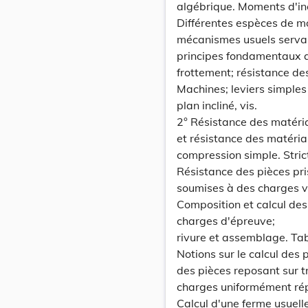
algébrique. Moments d'ine
Différentes espèces de m
mécanismes usuels servant
principes fondamentaux qu
frottement; résistance des
Machines; leviers simples 
plan incliné, vis.
2° Résistance des matéri
et résistance des matériau
compression simple. Strict
Résistance des pièces pr
soumises à des charges ve
Composition et calcul des
charges d'épreuve;
rivure et assemblage. Tab
Notions sur le calcul des 
des pièces reposant sur t
charges uniformément rép
Calcul d'une ferme usuell