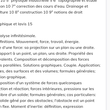
10 5° physique industrielle 5 6° topographie et étude
n 10 7° correction des cours d'eau. Drainage et
ulture 10 8° construction 10 9° notions de droit
phique et lavis 15
alyse infinitésimale.
itions. Mouvement, force, travail, énergie.
d'une force: sa projection sur un plan ou une droite.
pport à un point, un plan, uns droite. Propriété des
lents. Composition et décomposition des forces
s parallèles. Solutions graphiques. Couple. Application;
nes, des surfaces et des volumes; formules générales;
tion graphique.
osition d'un système de forces quelconques
tion et réaction; forces intérieures, pressions sur les
ibre d'un solide; formules générales; cas particuliers:
solide gêné par des obstacles; l'obstacle est un point
n fixe. Moment d'inertie: définition, expression