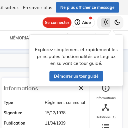
ilisateur.
En savoir plus
Ne plus afficher ce message
help
light_mode
dark_mode
Se connecter
Aide
MÉMORIAL C
TRAITÉS
PROJETS
TEXTES UE
Explorez simplement et rapidement les
principales fonctionnalités de Legilux
Lancer la recherche
Filtres
en suivant ce tour guidé.
Démarrer un tour guidé
info
close
Informations
Fermer la barre latéra
Informations
Type
Règlement communal
device_hub
Signature
15/12/1938
Relations (1)
list
Publication
11/04/1939