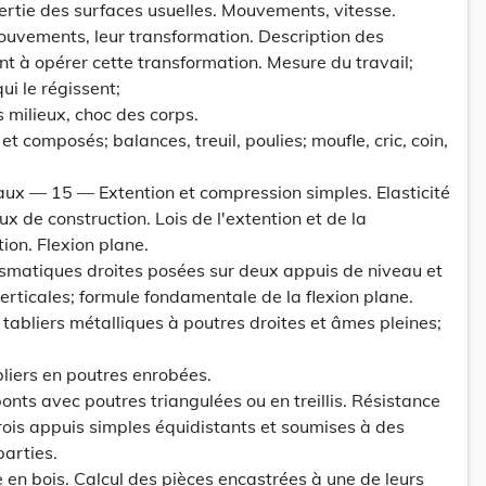
rtie des surfaces usuelles. Mouvements, vitesse.
ouvements, leur transformation. Description des
 à opérer cette transformation. Mesure du travail;
i le régissent;
 milieux, choc des corps.
et composés; balances, treuil, poulies; moufle, cric, coin,
aux — 15 — Extention et compression simples. Elasticité
x de construction. Lois de l'extention et de la
ion. Flexion plane.
ismatiques droites posées sur deux appuis de niveau et
rticales; formule fondamentale de la flexion plane.
 tabliers métalliques à poutres droites et âmes pleines;
liers en poutres enrobées.
ponts avec poutres triangulées ou en treillis. Résistance
rois appuis simples équidistants et soumises à des
arties.
e en bois. Calcul des pièces encastrées à une de leurs