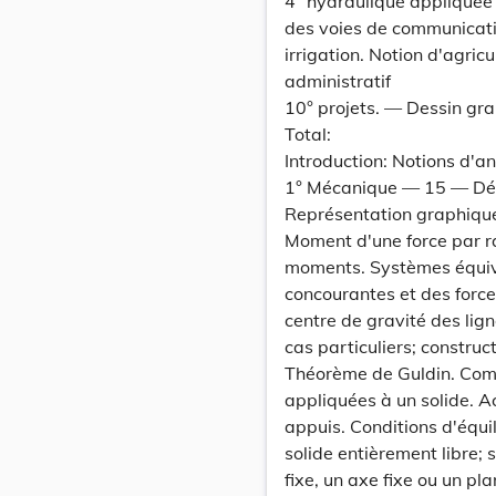
4° hydraulique appliquée 
des voies de communicatio
irrigation. Notion d'agric
administratif
10° projets. — Dessin gra
Total:
Introduction: Notions d'an
1° Mécanique — 15 — Défin
Représentation graphique 
Moment d'une force par ra
moments. Systèmes équiva
concourantes et des force
centre de gravité des lig
cas particuliers; construc
Théorème de Guldin. Comp
appliquées à un solide. Ac
appuis. Conditions d'équil
solide entièrement libre; 
fixe, un axe fixe ou un pla