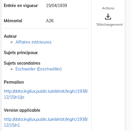
Entrée en vigueur
15/04/1939
Actions
save_alt
Mémorial
A26
Téléchargement
Auteur
Affaires intérieures
Sujets principaux
Sujets secondaires
Eschweiler (Eeschwëller)
Permalien
http://data.legilux.public.lu/eli/etat/leg/rc/1938/
12/15/n1/jo
Version applicable
http://data.legilux.public.lu/eli/etat/leg/rc/1938/
12/15/n1