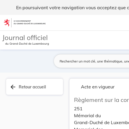
Règlement sur la conduite d'eau de Selscheid. - Legilux
En poursuivant votre navigation vous acceptez que des
Aller au contenu
Journal officiel
du Grand-Duché de Luxembourg
arrow_back
Acte en vigueur
Retour accueil
Règlement sur la con
251
Mémorial du
Grand-Duché de Luxemb