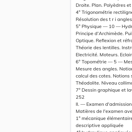
Droite. Plan. Polyèdres e
4° Trigonométrie rectilig
Résolution des t r i angl
5° Physique — 10 — Hydros
Principe d'Archimède. Puit
Optique. Reflexion et réfr
Théorie des lentilles. Ins
Electricité. Moteurs. Eclai
6° Topométrie — 5 — Mes
Mesure des angles. Notio
calcul des cotes. Notions
Théodolite. Niveau collima
7° Dessin graphique et l
252
II. — Examen d'admission 
Matières de l'examen avec
1° mécanique élémentaire
descriptive appliquée