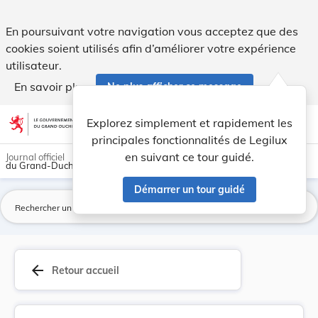
Règlement concernant les raccordements à la can... - Legilu
En poursuivant votre navigation vous acceptez que des
cookies soient utilisés afin d’améliorer votre expérience
utilisateur.
En savoir plus
Ne plus afficher ce message
Aller au contenu
help
light_mode
dark_mode
account_circle
Explorez simplement et rapidement les
Aide
principales fonctionnalités de Legilux
en suivant ce tour guidé.
Journal officiel
du Grand-Duché de Luxembourg
Démarrer un tour guidé
La
arrow_back
Retour accueil