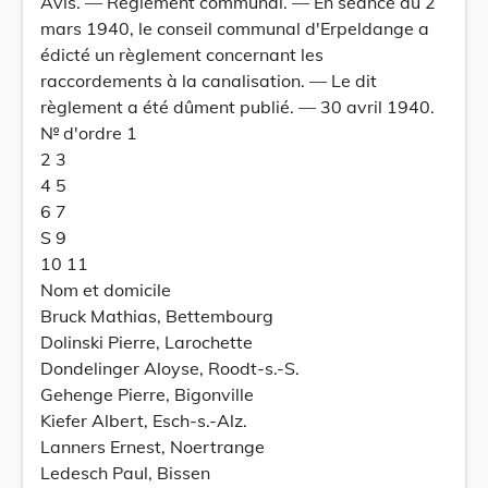
Avis. — Règlement communal. — En séance du 2
mars 1940, le conseil communal d'Erpeldange a
édicté un règlement concernant les
raccordements à la canalisation. — Le dit
règlement a été dûment publié. — 30 avril 1940.
№ d'ordre 1
2 3
4 5
6 7
S 9
10 11
Nom et domicile
Bruck Mathias, Bettembourg
Dolinski Pierre, Larochette
Dondelinger Aloyse, Roodt-s.-S.
Gehenge Pierre, Bigonville
Kiefer Albert, Esch-s.-Alz.
Lanners Ernest, Noertrange
Ledesch Paul, Bissen