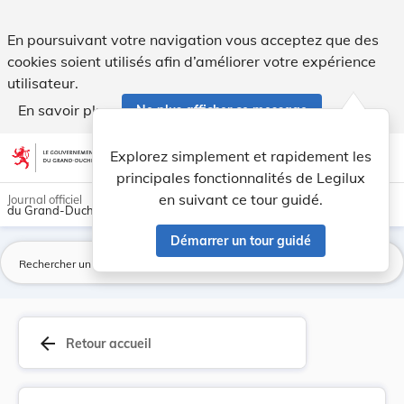
Circulation sur les voies publiques. - Legilux
En poursuivant votre navigation vous acceptez que des
cookies soient utilisés afin d’améliorer votre expérience
utilisateur.
En savoir plus
Ne plus afficher ce message
Aller au contenu
help
light_mode
dark_mode
account_circle
Explorez simplement et rapidement les
Aide
principales fonctionnalités de Legilux
en suivant ce tour guidé.
Journal officiel
du Grand-Duché de Luxembourg
Démarrer un tour guidé
La
arrow_back
Retour accueil