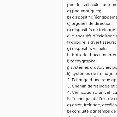
pour les véhicules automo
a) pneumatiques;
b) dispositif d´échappeme
c) organes de direction;
d) dispositifs de freinage 
e) dispositifs d´éclairage 
f) appareils avertisseurs;
g) dispositifs visuels;
h) batterie d´accumulateu
i) tachygraphe;
j) systèmes d´attaches p
k) systèmes de freinage 
2. Echange d´une roue ap
3. Chemin de freinage et 
4. Vérification d´un véhic
5. Technique de l´art de c
a) arrêt, freinage, accélér
b) conduite par temps de p