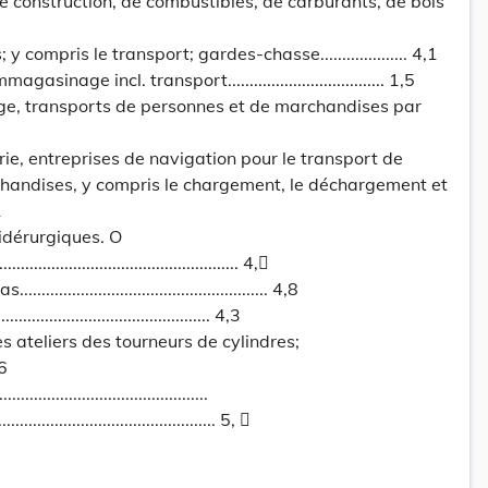
 construction, de combustibles, de carburants, de bois
y compris le transport; gardes-chasse.................... 4,1
sinage incl. transport.................................... 1,5
ge, transports de personnes et de marchandises par
rie, entreprises de navigation pour le transport de
andises, y compris le chargement, le déchargement et
1
sidérurgiques. O
............................................... 4,
................................................ 4,8
............................................. 4,3
s ateliers des tourneurs de cylindres;
,6
..........................................
............................................. 5, 