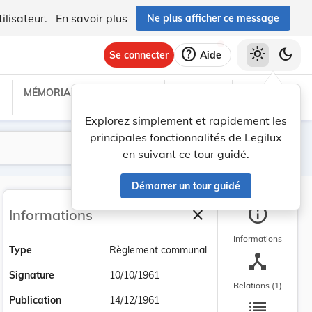
ilisateur.
En savoir plus
Ne plus afficher ce message
help
light_mode
dark_mode
Se connecter
Aide
MÉMORIAL C
TRAITÉS
PROJETS
TEXTES UE
Explorez simplement et rapidement les
principales fonctionnalités de Legilux
Lancer la recherche
Filtres
en suivant ce tour guidé.
Démarrer un tour guidé
info
close
Informations
Fermer la barre latéra
Informations
Type
Règlement communal
device_hub
Signature
10/10/1961
Relations (1)
list
Publication
14/12/1961