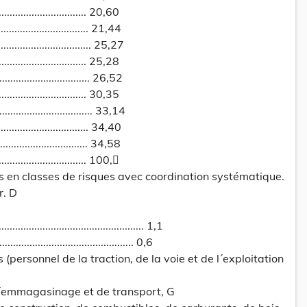
................................... 20,60
................................... 21,44
.................................... 25,27
................................... 25,28
.................................... 26,52
................................... 30,35
.................................... 33,14
................................... 34,40
................................... 34,58
................................... 100,
ies en classes de risques avec coordination systématique.
r. D
.............................................. 1,1
........................................... 0,6
 (personnel de la traction, de la voie et de l´exploitation
 d´emmagasinage et de transport, G