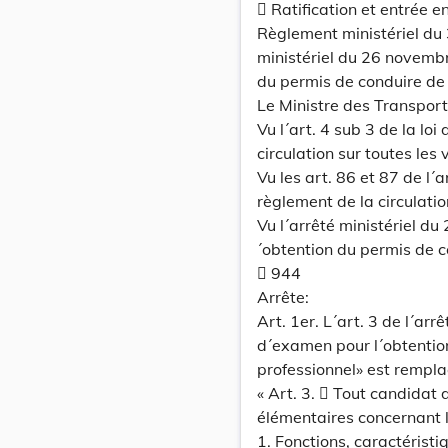
 Ratification et entrée e
Règlement ministériel du
ministériel du 26 novemb
du permis de conduire de l
Le Ministre des Transport
Vu l´art. 4 sub 3 de la lo
circulation sur toutes les 
Vu les art. 86 et 87 de 
règlement de la circulatio
Vu l´arrêté ministériel d
´obtention du permis de co
 944
Arrête:
Art. 1er. L´art. 3 de l´ar
d´examen pour l´obtention
professionnel» est rempla
« Art. 3.  Tout candidat
élémentaires concernant l
1. Fonctions, caractérist