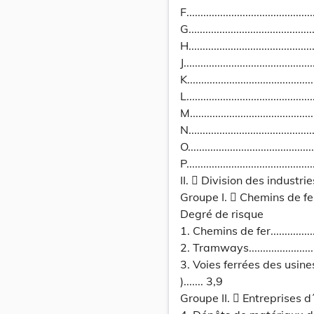
F..........................................
G..........................................
H..........................................
J...........................................
K..........................................
L..........................................
M..........................................
N..........................................
O..........................................
P..........................................
II.  Division des industr
Groupe I.  Chemins de fe
Degré de risque
1. Chemins de fer......................
2. Tramways.............................
3. Voies ferrées des usines
)....... 3,9
Groupe II.  Entreprises