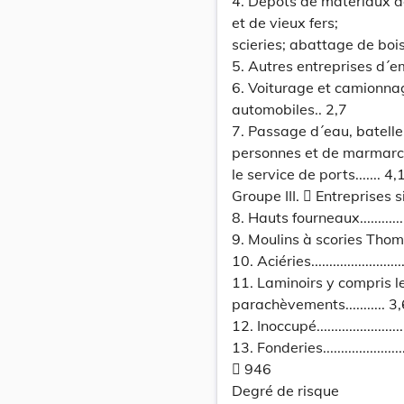
4. Dépôts de matériaux de
et de vieux fers;
scieries; abattage de bois; 
5. Autres entreprises d´emmaga
6. Voiturage et camionna
automobiles.. 2,7
7. Passage d´eau, batelle
personnes et de marmarch
le service de ports....... 4,
Groupe III.  Entreprises 
8. Hauts fourneaux....................
9. Moulins à scories Thomas.........
10. Aciéries.............................
11. Laminoirs y compris le
parachèvements........... 3
12. Inoccupé..............................
13. Fonderies...........................
 946
Degré de risque