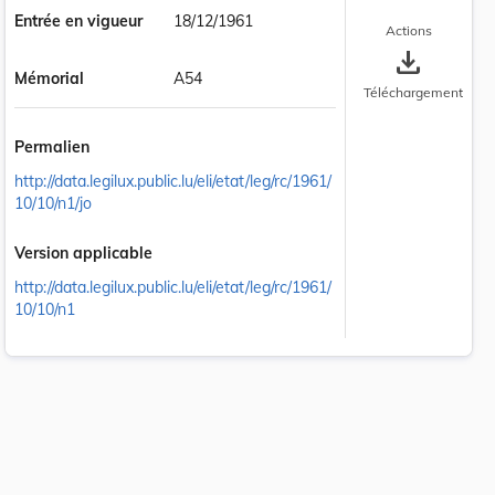
Entrée en vigueur
18/12/1961
Actions
save_alt
Mémorial
A54
Téléchargement
Permalien
http://data.legilux.public.lu/eli/etat/leg/rc/1961/
10/10/n1/jo
Version applicable
http://data.legilux.public.lu/eli/etat/leg/rc/1961/
10/10/n1