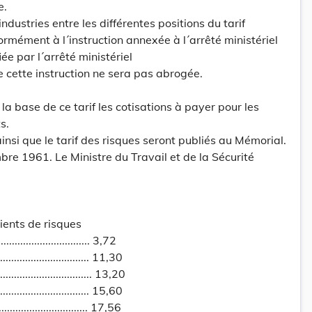
e.
industries entre les différentes positions du tarif
ormément à l´instruction annexée à l´arrêté ministériel
ée par l´arrêté ministériel
 cette instruction ne sera pas abrogée.
 la base de ce tarif les cotisations à payer pour les
s.
ainsi que le tarif des risques seront publiés au Mémorial.
e 1961. Le Ministre du Travail et de la Sécurité
ients de risques
.................................. 3,72
................................... 11,30
.................................... 13,20
................................... 15,60
................................... 17,56