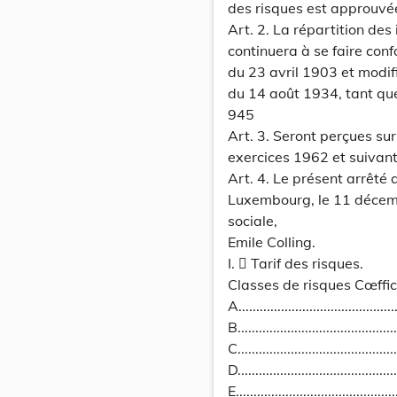
des risques est approuvé
Art. 2. La répartition des 
continuera à se faire conf
du 23 avril 1903 et modifi
du 14 août 1934, tant que
945
Art. 3. Seront perçues sur
exercices 1962 et suivant
Art. 4. Le présent arrêté 
Luxembourg, le 11 décembr
sociale,
Emile Colling.
I.  Tarif des risques.
Classes de risques Cœffic
A...........................................
B..........................................
C..........................................
D..........................................
E..........................................