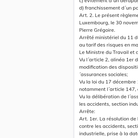
c) évitement d´un dérapa
d) franchissement d´un p
Art. 2. Le présent règlem
Luxembourg, le 30 novemb
Pierre Grégoire.
Arrêté ministériel du 11
au tarif des risques en ma
Le Ministre du Travail et d
Vu l´article 2, alinéa 1er
modification des disposi
´assurances sociales;
Vu la loi du 17 décembre
notamment l´article 147, 
Vu la délibération de l´a
les accidents, section in
Arrête:
Art. 1er. La résolution d
contre les accidents, sect
industrielle, prise à la d