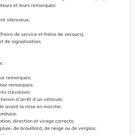
teurs et leurs remorques:
nt silencieux;
(freins de service et freins de secours);
et de signalisation;
r;
our remorques;
pour remorques;
rès crevaison;
chemin d´arrêt d´un véhicule;
ule avant la mise en marche;
onduire:
ation, direction et virage corrects;
luie, de brouillard, de neige ou de verglas;