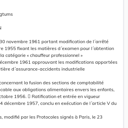
ogtums
N
 30 novembre 1961 portant modification de l´arrêté
re 1955 fixant les matières d´examen pour l´obtention
la catégorie « chauffeur professionnel »
 décembre 1961 approuvant les modifications apportées
atière d´assurance-accidents industrielle
cernant la fusion des sections de comptabilité
icable aux obligations alimentaires envers les enfants,
ctobre 1956.  Ratification et entrée en vigueur
 14 décembre 1957, conclu en exécution de l´article V du
s, modifié par les Protocoles signés à Paris, le 23