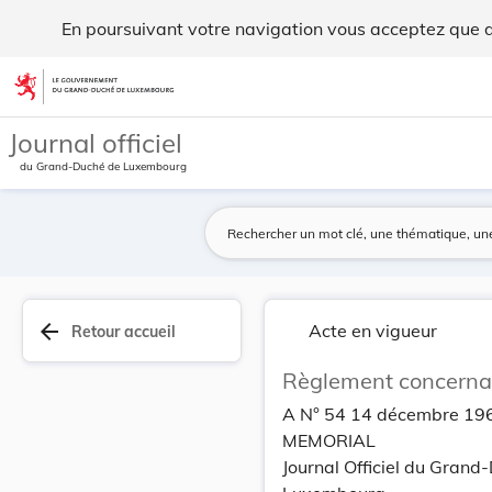
Règlement concernant les canalisations. - Legilux
En poursuivant votre navigation vous acceptez que des
Aller au contenu
Journal officiel
du Grand-Duché de Luxembourg
arrow_back
Acte en vigueur
Retour accueil
Règlement concernan
A N° 54 14 décembre 19
MEMORIAL
Journal Officiel du Grand