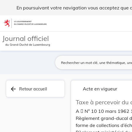
Taxe à percevoir du chef des raccordements aux ... - Legilux
En poursuivant votre navigation vous acceptez que des
Aller au contenu
Journal officiel
du Grand-Duché de Luxembourg
arrow_back
Acte en vigueur
Retour accueil
Taxe à percevoir du 
A  N° 10 10 mars 1962
Règlement grand-ducal du
forme de collections d’éch