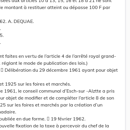
 visées aux articles 10 à 13, 15, 16 et 18 à 21 ne sont
le montant à restituer atteint ou dépasse 100 F par
1962. A. DEQUAE.
.
5.
.
t faites en vertu de l’article 4 de l’arrêté royal grand-
réglant le mode de publication des lois.)
t t e.  Délibération du 29 décembre 1961 ayant pour objet
et 1925 sur les foires et marchés.
 1961, le conseil communal d’Esch-sur -Alztte a pris
r objet de modifier et de compléter l’article 8 de son
25 sur les foires et marchés par la création d’un
adaire.
 publiée en due forme.  19 février 1962.
Nouvelle fixation de la taxe à percevoir du chef de la