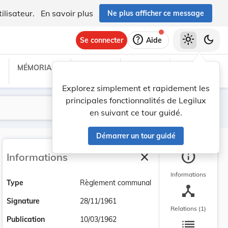
ilisateur.
En savoir plus
Ne plus afficher ce message
help
light_mode
dark_mode
Se connecter
Aide
MÉMORIAL C
TRAITÉS
PROJETS
TEXTES UE
Explorez simplement et rapidement les
principales fonctionnalités de Legilux
Lancer la recherche
Filtres
en suivant ce tour guidé.
Démarrer un tour guidé
info
close
Informations
Fermer la barre latéra
Informations
Type
Règlement communal
device_hub
Signature
28/11/1961
Relations (1)
list
Publication
10/03/1962