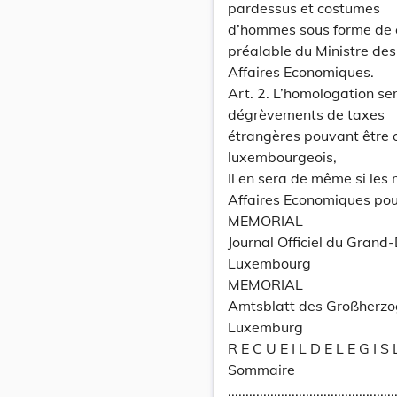
pardessus et costumes
d’hommes sous forme de co
préalable du Ministre des
Affaires Economiques.
Art. 2. L’homologation ser
dégrèvements de taxes
étrangères pouvant être o
luxembourgeois,
Il en sera de même si les 
Affaires Economiques pourr
MEMORIAL
Journal Officiel du Grand
Luxembourg
MEMORIAL
Amtsblatt des Großherz
Luxemburg
R E C U E I L D E L E G I S 
Sommaire
...............................................