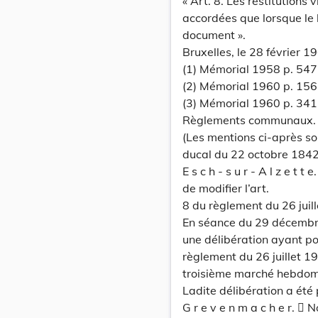
« Art. 8. Les restitutions
accordées que lorsque le 
document ».
Bruxelles, le 28 février 
(1) Mémorial 1958 p. 547
(2) Mémorial 1960 p. 156
(3) Mémorial 1960 p. 341
Règlements communaux.
(Les mentions ci-après son
ducal du 22 octobre 1842 
E s c h - s u r - A l z e 
de modifier l’art.
8 du règlement du 26 juill
En séance du 29 décembre
une délibération ayant pou
règlement du 26 juillet 19
troisième marché hebdom
Ladite délibération a été
G r e v e n m a c h e r.  