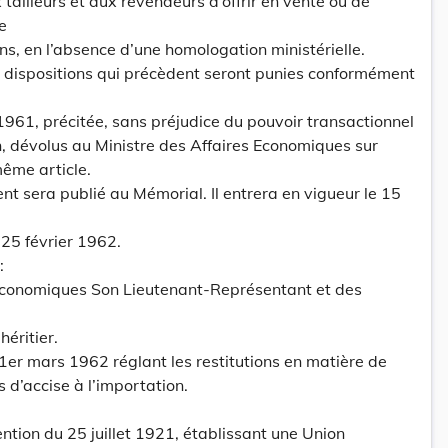
x tailleurs et aux revendeurs d’offrir en vente ou de
e
ons, en l’absence d’une homologation ministérielle.
ux dispositions qui précèdent seront punies conformément
n 1961, précitée, sans préjudice du pouvoir transactionnel
on, dévolus au Ministre des Affaires Economiques sur
même article.
nt sera publié au Mémorial. Il entrera en vigueur le 15
25 février 1962.
:
 Economiques Son Lieutenant-Représentant et des
éritier.
1er mars 1962 réglant les restitutions en matière de
s d’accise à l’importation.
ention du 25 juillet 1921, établissant une Union