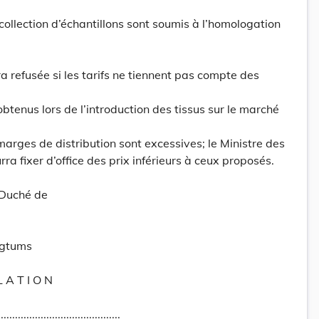
llection d’échantillons sont soumis à l’homologation
a refusée si les tarifs ne tiennent pas compte des
btenus lors de l’introduction des tissus sur le marché
marges de distribution sont excessives; le Ministre des
a fixer d’office des prix inférieurs à ceux proposés.
-Duché de
ogtums
L A T I O N
...........................................