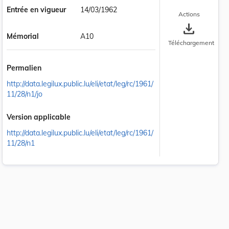
Entrée en vigueur
14/03/1962
Actions
save_alt
Mémorial
A10
Téléchargement
Permalien
http://data.legilux.public.lu/eli/etat/leg/rc/1961/
11/28/n1/jo
Version applicable
http://data.legilux.public.lu/eli/etat/leg/rc/1961/
11/28/n1