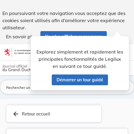
Règlement concernant les bâtisses. - Legilux
En poursuivant votre navigation vous acceptez que des
cookies soient utilisés afin d’améliorer votre expérience
utilisateur.
En savoir plus
Ne plus afficher ce message
Aller au contenu
help
light_mode
dark_mode
account_circle
Explorez simplement et rapidement les
Aide
principales fonctionnalités de Legilux
en suivant ce tour guidé.
Journal officiel
du Grand-Duché de Luxembourg
Démarrer un tour guidé
La
arrow_back
Retour accueil