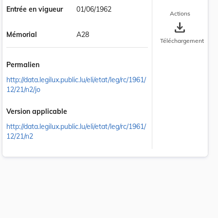
Entrée en vigueur
01/06/1962
Actions
save_alt
Mémorial
A28
Téléchargement
Permalien
http://data.legilux.public.lu/eli/etat/leg/rc/1961/
12/21/n2/jo
Version applicable
http://data.legilux.public.lu/eli/etat/leg/rc/1961/
12/21/n2