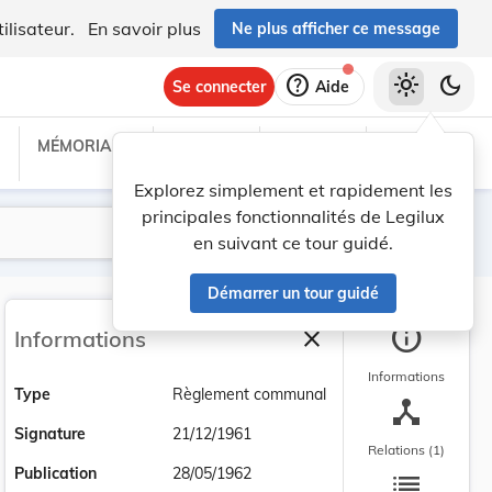
ilisateur.
En savoir plus
Ne plus afficher ce message
help
light_mode
dark_mode
Se connecter
Aide
MÉMORIAL C
TRAITÉS
PROJETS
TEXTES UE
Explorez simplement et rapidement les
principales fonctionnalités de Legilux
Lancer la recherche
Filtres
en suivant ce tour guidé.
Démarrer un tour guidé
info
close
Informations
Fermer la barre latéra
Informations
Type
Règlement communal
device_hub
Signature
21/12/1961
Relations (1)
list
Publication
28/05/1962