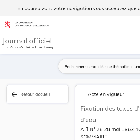
Fixation des taxes d'eau et de la taxe de locat... - Legilux
En poursuivant votre navigation vous acceptez que des
Aller au contenu
Journal officiel
du Grand-Duché de Luxembourg
arrow_back
Acte en vigueur
Retour accueil
Fixation des taxes d
d'eau.
A  N° 28 28 mai 1962 4
SOMMAIRE