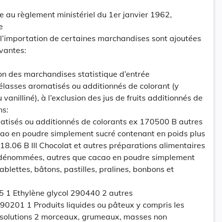
ée au règlement ministériel du 1er janvier 1962,
e
 l’importation de certaines marchandises sont ajoutées
ivantes:
on des marchandises statistique d’entrée
élasses aromatisés ou additionnés de colorant (y
 vanilliné), à l’exclusion des jus de fruits additionnés de
ns:
tisés ou additionnés de colorants ex 170500 B autres
ao en poudre simplement sucré contenant en poids plus
8.06 B III Chocolat et autres préparations alimentaires
 dénommées, autres que cacao en poudre simplement
tablettes, bâtons, pastilles, pralines, bonbons et
5 1 Ethylène glycol 290440 2 autres
90201 1 Produits liquides ou pâteux y compris les
t solutions 2 morceaux, grumeaux, masses non