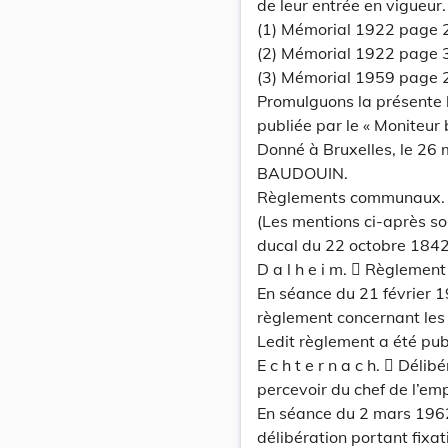
de leur entrée en vigueur.
(1) Mémorial 1922 page 
(2) Mémorial 1922 page 
(3) Mémorial 1959 page 
Promulguons la présente lo
publiée par le « Moniteur 
Donné à Bruxelles, le 26
BAUDOUIN.
Règlements communaux.
(Les mentions ci-après son
ducal du 22 octobre 1842 
D a l h e i m.  Règlemen
En séance du 21 février 1
règlement concernant les 
Ledit règlement a été pub
E c h t e r n a c h.  Déli
percevoir du chef de l’em
En séance du 2 mars 1962
délibération portant fixat