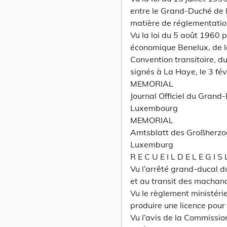
entre le Grand-Duché de
matière de réglementation
Vu la loi du 5 août 1960 p
économique Benelux, de 
Convention transitoire, d
signés à La Haye, le 3 fév
MEMORIAL
Journal Officiel du Grand
Luxembourg
MEMORIAL
Amtsblatt des Großherz
Luxemburg
R E C U E I L D E L E G I S
Vu l’arrêté grand-ducal du
et au transit des machand
Vu le règlement ministéri
produire une licence pour
Vu l’avis de la Commissi