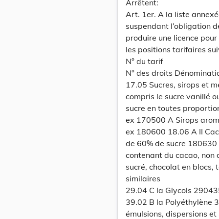
Arrêtent:
Art. 1er. A la liste annex
suspendant l’obligation d
produire une licence pour
les positions tarifaires su
N° du tarif
N° des droits Dénominati
17.05 Sucres, sirops et m
compris le sucre vanillé ou
sucre en toutes proportio
ex 170500 A Sirops aroma
ex 180600 18.06 A II Cac
de 60% de sucre 180630 1
contenant du cacao, non
sucré, chocolat en blocs, 
similaires
29.04 C la Glycols 29043
39.02 B la Polyéthylène 3
émulsions, dispersions e