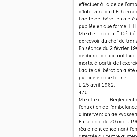
effectuer à l’aide de l’am
d’Intervention d’Echterna
Ladite délibération a été 
publiée en due forme.  
M e d e r n a c h.  Délib
percevoir du chef du tran
En séance du 2 février 1
délibération portant fixa
morts, à partir de l’exerc
Ladite délibération a été
publiée en due forme.
 25 avril 1962.
470
M e r t e r t.  Règlemen
l’entretien de l’ambulance
d’intervention de Wasserb
En séance du 20 mars 196
règlement concernant l’emp
affectée au centre d’inter