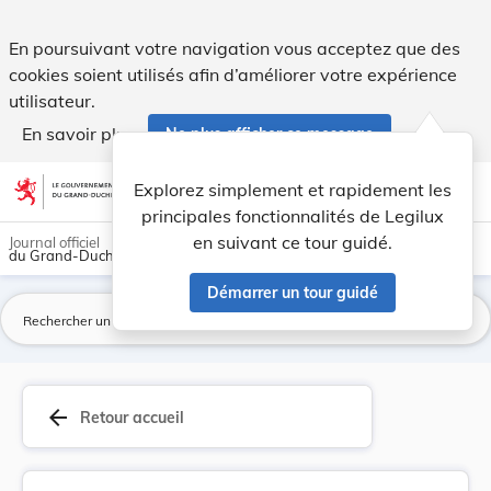
Règlement concernant l'aménagement du quartier ... - Legil
En poursuivant votre navigation vous acceptez que des
cookies soient utilisés afin d’améliorer votre expérience
utilisateur.
En savoir plus
Ne plus afficher ce message
Aller au contenu
help
light_mode
dark_mode
account_circle
Explorez simplement et rapidement les
Aide
principales fonctionnalités de Legilux
en suivant ce tour guidé.
Journal officiel
du Grand-Duché de Luxembourg
Démarrer un tour guidé
La
arrow_back
Retour accueil