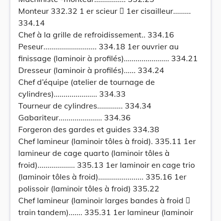
Monteur 332.32 1 er scieur  1er cisailleur.........
334.14
Chef à la grille de refroidissement.. 334.16
Peseur........................... 334.18 1er ouvrier au
finissage (laminoir à profilés)....................... 334.21
Dresseur (laminoir à profilés)...... 334.24
Chef d’équipe (atelier de tournage de
cylindres)...................... 334.33
Tourneur de cylindres............. 334.34
Gabariteur...................... 334.36
Forgeron des gardes et guides 334.38
Chef lamineur (laminoir tôles à froid). 335.11 1er
lamineur de cage quarto (laminoir tôles à
froid)................... 335.13 1er laminoir en cage trio
(laminoir tôles à froid)....................... 335.16 1er
polissoir (laminoir tôles à froid) 335.22
Chef lamineur (laminoir larges bandes à froid 
train tandem)....... 335.31 1er lamineur (laminoir