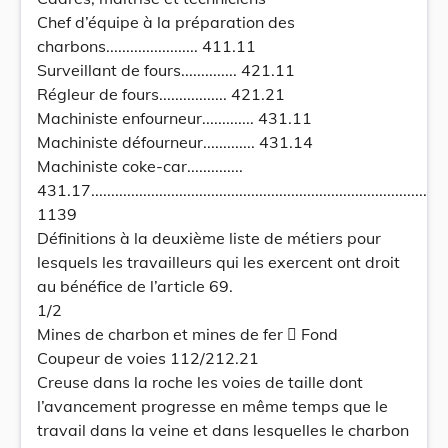
Chef d’équipe à la préparation des
charbons....................... 411.11
Surveillant de fours.............. 421.11
Régleur de fours................. 421.21
Machiniste enfourneur............. 431.11
Machiniste défourneur............. 431.14
Machiniste coke-car..............
431.17....................................................................................
1139
Définitions à la deuxième liste de métiers pour
lesquels les travailleurs qui les exercent ont droit
au bénéfice de l’article 69.
1/2
Mines de charbon et mines de fer  Fond
Coupeur de voies 112/212.21
Creuse dans la roche les voies de taille dont
l’avancement progresse en même temps que le
travail dans la veine et dans lesquelles le charbon