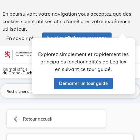
Règlement communal concernant le raccordement d... - Legi
En poursuivant votre navigation vous acceptez que des
cookies soient utilisés afin d’améliorer votre expérience
utilisateur.
En savoir plus
Ne plus afficher ce message
Aller au contenu
help
light_mode
dark_mode
account_circle
Explorez simplement et rapidement les
Aide
principales fonctionnalités de Legilux
en suivant ce tour guidé.
Journal officiel
du Grand-Duché de Luxembourg
Démarrer un tour guidé
La
arrow_back
Retour accueil