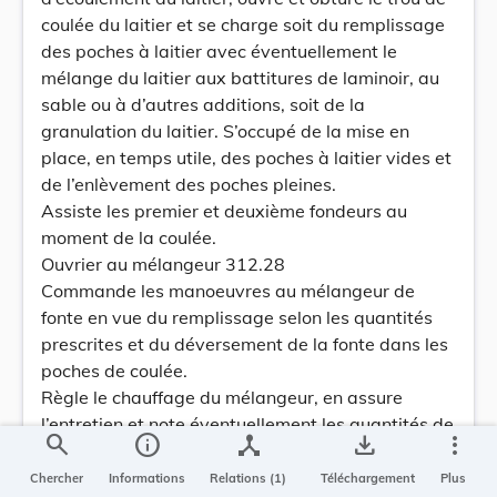
coulée du laitier et se charge soit du remplissage
des poches à laitier avec éventuellement le
mélange du laitier aux battitures de laminoir, au
sable ou à d’autres additions, soit de la
granulation du laitier. S’occupé de la mise en
place, en temps utile, des poches à laitier vides et
de l’enlèvement des poches pleines.
Assiste les premier et deuxième fondeurs au
moment de la coulée.
Ouvrier au mélangeur 312.28
Commande les manoeuvres au mélangeur de
fonte en vue du remplissage selon les quantités
prescrites et du déversement de la fonte dans les
poches de coulée.
Règle le chauffage du mélangeur, en assure
l’entretien et note éventuellement les quantités de
search
info
device_hub
save_alt
more_vert
fonte traitées.
Appareilleur à vent 312.33
Chercher
Informations
Relations (1)
Téléchargement
Plus