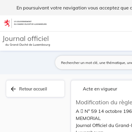
Modification du règlement de circulation. - Legilux
En poursuivant votre navigation vous acceptez que des
Aller au contenu
Journal officiel
du Grand-Duché de Luxembourg
arrow_back
Acte en vigueur
Retour accueil
Modification du règl
A  N° 59 14 octobre 19
MEMORIAL
Journal Officiel du Grand