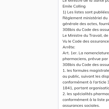
Le Ministre de la Santé p
Emile Colling
1) Les listes sont publié
Règlement ministériel du
générale des actes, fourni
308bis du Code des assur
Le Ministre du Travail, de
Vu le Code des assurances
Arrête:
Art. 1er. La nomenclature
pharmaciens, prévue par l
308bis du Code des assur
1. les formules magistral
au public, suivant les dis
conformément à l’article
1841, portant organisatio
2. les spécialités pharm
conformément à la liste pr
assurances sociales.