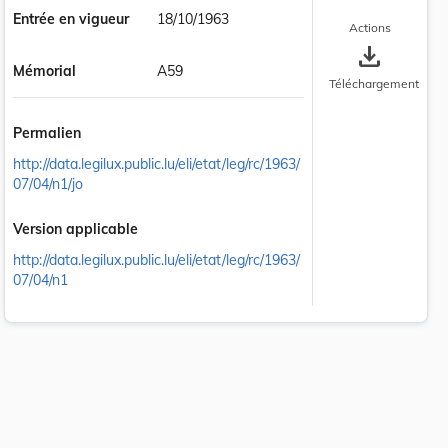
Entrée en vigueur
18/10/1963
Actions
save_alt
Mémorial
A59
Téléchargement
Permalien
http://data.legilux.public.lu/eli/etat/leg/rc/1963/
07/04/n1/jo
Version applicable
http://data.legilux.public.lu/eli/etat/leg/rc/1963/
07/04/n1