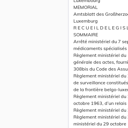
Luxembourg
MEMORIAL
Amtsblatt des Großherz
Luxemburg
R E C U E I L D E L E G I S 
SOMMAIRE
Arrêté ministériel du 7 s
médicaments spécialisés 
Règlement ministériel du
générale des actes, fourni
308bis du Code des Assu
Règlement ministériel du
de surveillance constitué
de la frontière belgo-lu
Règlement ministériel du
octobre 1963, d’un rela
Règlement ministériel du 
Règlement ministériel du
ministériel du 29 octobre