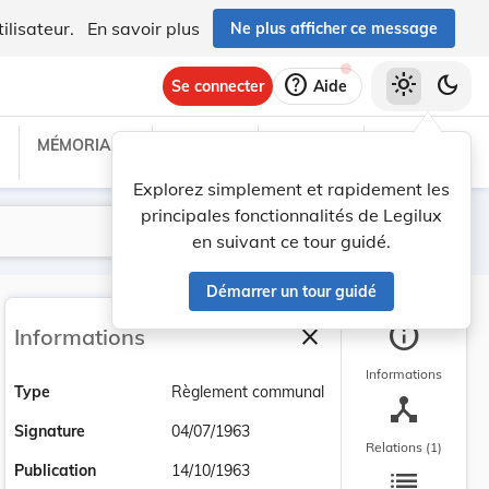
ilisateur.
En savoir plus
Ne plus afficher ce message
help
light_mode
dark_mode
Se connecter
Aide
MÉMORIAL C
TRAITÉS
PROJETS
TEXTES UE
Explorez simplement et rapidement les
principales fonctionnalités de Legilux
Lancer la recherche
Filtres
en suivant ce tour guidé.
Démarrer un tour guidé
info
close
Informations
Fermer la barre latéra
Informations
Type
Règlement communal
device_hub
Signature
04/07/1963
Relations (1)
list
Publication
14/10/1963