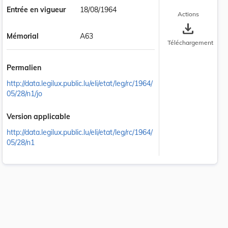
Entrée en vigueur
18/08/1964
Actions
save_alt
Mémorial
A63
Téléchargement
Permalien
http://data.legilux.public.lu/eli/etat/leg/rc/1964/
05/28/n1/jo
Version applicable
http://data.legilux.public.lu/eli/etat/leg/rc/1964/
05/28/n1