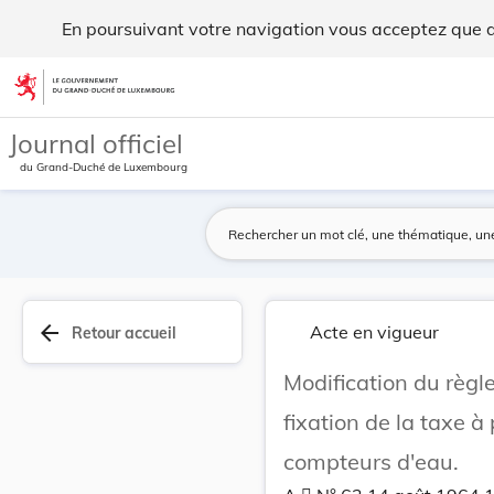
Modification du règlement sur la conduite d'eau... - Legilux
En poursuivant votre navigation vous acceptez que des
Aller au contenu
Journal officiel
du Grand-Duché de Luxembourg
arrow_back
Acte en vigueur
Retour accueil
Modification du règl
fixation de la taxe à
compteurs d'eau.