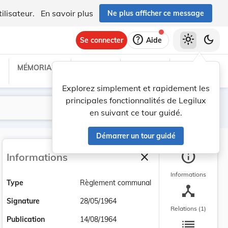
ilisateur.
En savoir plus
Ne plus afficher ce message
help
light_mode
dark_mode
Se connecter
Aide
MÉMORIAL C
TRAITÉS
PROJETS
TEXTES UE
Explorez simplement et rapidement les
principales fonctionnalités de Legilux
Lancer la recherche
Filtres
en suivant ce tour guidé.
Démarrer un tour guidé
info
close
Informations
Fermer la barre latéra
Informations
Type
Règlement communal
device_hub
Signature
28/05/1964
Relations (1)
list
Publication
14/08/1964