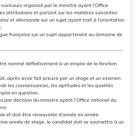
-concours organisé par le ministre ayant l’Office
es attributions et portant sur les matières suivantes:
ise et allemande sur un sujet ayant trait à l’orientation
;
ngue française sur un sujet appartenant au domaine de
...............................................................................................
être nommé définitivement à un emploi de la fonction
vail, après avoir fait preuve par un stage et un examen
ède les connaissances, les aptitudes et les qualités
mploi en question.
u par décision du ministre ayant l’Office national du
ons;
ble et doit être renouvelée d’année en année.
isième année de stage, le candidat doit se soumettre à un