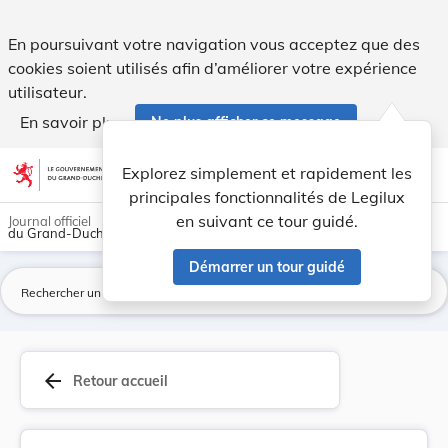
Taxe sur les chiens. - Legilux
En poursuivant votre navigation vous acceptez que des
cookies soient utilisés afin d’améliorer votre expérience
utilisateur.
En savoir plus
Ne plus afficher ce message
Aller au contenu
help
light_mode
dark_mode
account_circle
Explorez simplement et rapidement les
Aide
principales fonctionnalités de Legilux
en suivant ce tour guidé.
Journal officiel
du Grand-Duché de Luxembourg
Démarrer un tour guidé
La
arrow_back
Retour accueil