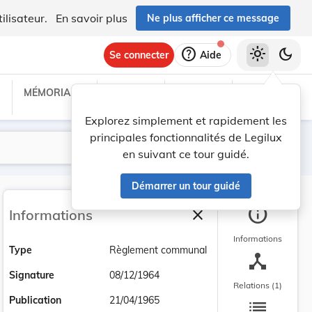
ilisateur.
En savoir plus
Ne plus afficher ce message
help
light_mode
dark_mode
Se connecter
Aide
MÉMORIAL C
TRAITÉS
PROJETS
TEXTES UE
Explorez simplement et rapidement les
principales fonctionnalités de Legilux
Lancer la recherche
Filtres
en suivant ce tour guidé.
Démarrer un tour guidé
info
close
Informations
Fermer la barre latéra
Informations
Type
Règlement communal
device_hub
Signature
08/12/1964
Relations (1)
list
Publication
21/04/1965