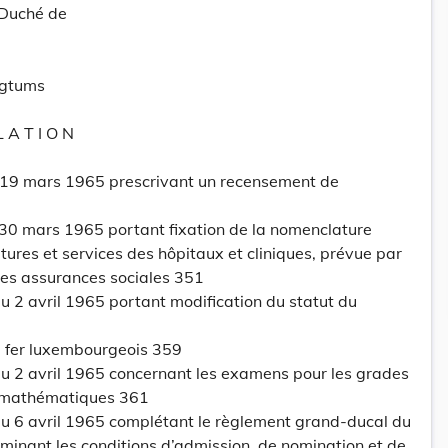
-Duché de
ogtums
L A T I O N
 19 mars 1965 prescrivant un recensement de
 30 mars 1965 portant fixation de la nomenclature
tures et services des hôpitaux et cliniques, prévue par
des assurances sociales 351
 2 avril 1965 portant modification du statut du
 fer luxembourgeois 359
 2 avril 1965 concernant les examens pour les grades
t mathématiques 361
 6 avril 1965 complétant le règlement grand-ducal du
inant les conditions d’admission, de nomination et de