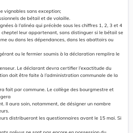
 de vignobles sans exception;
sionnels de bétail et de volaille.
nées à l’alinéa qui précède sous les chiffres 1, 2, 3 et 4
 cheptel leur appartenant, sans distinguer si le bétail se
me ou dans les dépendances, dans les abattoirs ou
 gérant ou le fermier soumis à la déclaration remplira le
enseur. Le déclarant devra certifier l’exactitude du
tion doit être faite à l’administration communale de la
era fait par commune. Le collège des bourgmestre et
igera
t. Il aura soin, notamment, de désigner un nombre
eurs.
urs distribueront les questionnaires avant le 15 mai. Si
ents prévus ne sont pas encore en possession du