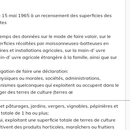
 le 15 mai 1965 à un recensement des superficies des
utes
mps des données sur le mode de faire valoir, sur le
erficies récoltées par moissonneuses-batteuses en
es et installations agricoles, sur la main-d’ uvre
in-d’ uvre agricole étrangère à la famille, ainsi que sur
ligation de faire une déclaration:
hysiques ou morales, sociétés, administrations,
anismes quelconques qui exploitent ou occupent dans le
er des terres de culture (terres œ
...............................................................................................................
et pâturages, jardins, vergers, vignobles, pépinières et
 totale de 1 ha ou plus;
i, exploitant une superficie totale de terres de culture
tivent des produits horticoles, maraîchers ou fruitiers