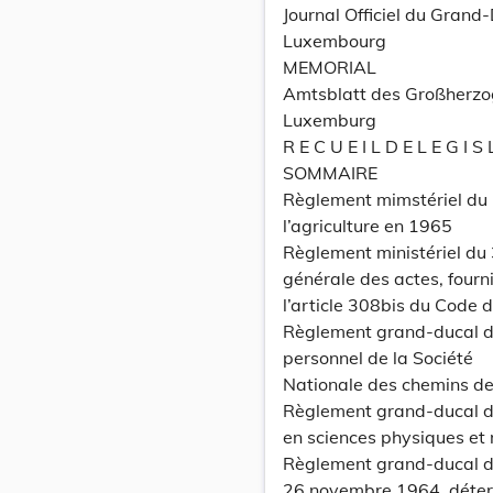
Journal Officiel du Grand
Luxembourg
MEMORIAL
Amtsblatt des Großherz
Luxemburg
R E C U E I L D E L E G I S 
SOMMAIRE
Règlement mimstériel du
l’agriculture en 1965
Règlement ministériel du
générale des actes, fourni
l’article 308bis du Code 
Règlement grand-ducal du
personnel de la Société
Nationale des chemins de
Règlement grand-ducal du
en sciences physiques e
Règlement grand-ducal du
26 novembre 1964, déterm