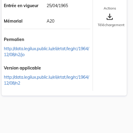
Entrée en vigueur
25/04/1965
Actions
save_alt
Mémorial
A20
Téléchargement
Permalien
http://data.legilux.public.lu/eli/etat/leg/rc/1964/
12/08/n2/jo
Version applicable
http://data.legilux.public.lu/eli/etat/leg/rc/1964/
12/08/n2