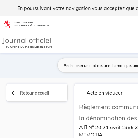
Règlement communal concernant le numérotage des... - Leg
En poursuivant votre navigation vous acceptez que des
Aller au contenu
Journal officiel
du Grand-Duché de Luxembourg
arrow_back
Acte en vigueur
Retour accueil
Règlement communal
la dénomination des 
A  N° 20 21 avril 1965 
MEMORIAL