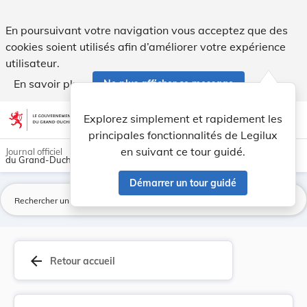
Taxes d'eau. - Legilux
En poursuivant votre navigation vous acceptez que des
cookies soient utilisés afin d’améliorer votre expérience
utilisateur.
En savoir plus
Ne plus afficher ce message
Aller au contenu
help
light_mode
dark_mode
account_circle
Explorez simplement et rapidement les
Aide
principales fonctionnalités de Legilux
en suivant ce tour guidé.
Journal officiel
du Grand-Duché de Luxembourg
Démarrer un tour guidé
La
arrow_back
Retour accueil