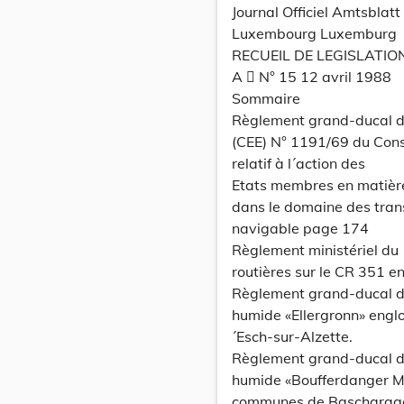
Journal Officiel Amtsbla
Luxembourg Luxemburg
RECUEIL DE LEGISLATIO
A  N° 15 12 avril 1988
Sommaire
Règlement grand-ducal d
(CEE) N° 1191/69 du Con
relatif à l´action des
Etats membres en matière 
dans le domaine des trans
navigable page 174
Règlement ministériel du 
routières sur le CR 351 e
Règlement grand-ducal d
humide «Ellergronn» englo
´Esch-sur-Alzette.
Règlement grand-ducal d
humide «Boufferdanger Mue
communes de Bascharage