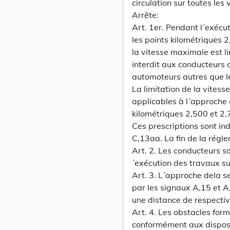
circulation sur toutes les 
Arrête:
Art. 1er. Pendant l´exécut
les points kilométriques 
la vitesse maximale est li
interdit aux conducteurs
automoteurs autres que l
La limitation de la vites
applicables à l´approche 
kilométriques 2,500 et 2
Ces prescriptions sont ind
C,13aa. La fin de la régle
Art. 2. Les conducteurs s
´exécution des travaux sui
Art. 3. L´approche dela s
par les signaux A,15 et A
une distance de respecti
Art. 4. Les obstacles for
conformément aux disposit