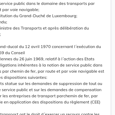
 service public dans le domaine des transports par
t par voie navigable;
nstitution du Grand-Duché de Luxembourg;
ndu;
inistre des Transports et après délibération du
;
and-ducal du 12 avril 1970 concernant l´exécution du
69 du Conseil
nes du 26 juin 1969, relatif à l´action des Etats
gations inhérentes à la notion de service public dans
 par chemin de fer, par route et par voie navigable est
s dispositions suivantes:
rts statue sur les demandes de suppression de tout ou
e service public et sur les demandes de compensation
r les entreprises de transport parchemin de fer, par
le en application des dispositions du règlement (CEE)
 transport ont le droit d´exercer un recours contre les