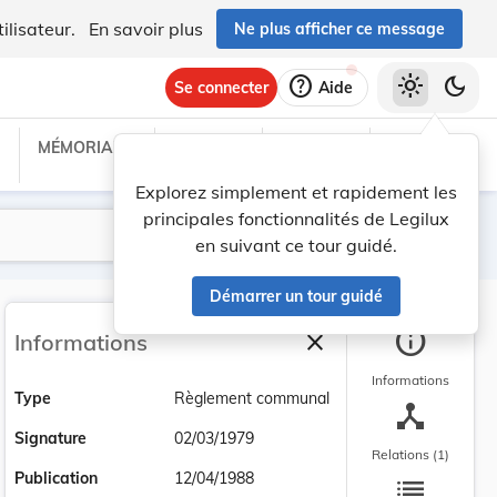
ilisateur.
En savoir plus
Ne plus afficher ce message
help
light_mode
dark_mode
Se connecter
Aide
MÉMORIAL C
TRAITÉS
PROJETS
TEXTES UE
Explorez simplement et rapidement les
principales fonctionnalités de Legilux
Lancer la recherche
Filtres
en suivant ce tour guidé.
Démarrer un tour guidé
info
close
Informations
Fermer la barre latéra
Informations
Type
Règlement communal
device_hub
Signature
02/03/1979
Relations (1)
list
Publication
12/04/1988