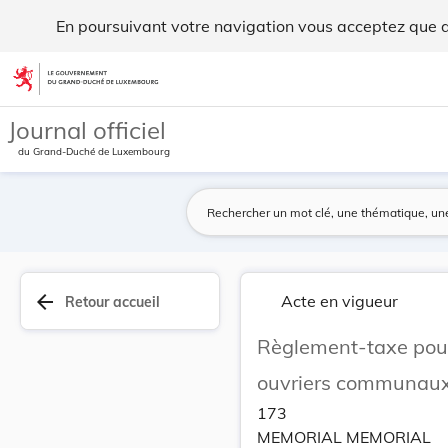
Règlement-taxe pour services rendus aux particu... - Legilu
En poursuivant votre navigation vous acceptez que des
Aller au contenu
Journal officiel
du Grand-Duché de Luxembourg
arrow_back
Acte en vigueur
Retour accueil
Règlement-taxe pour 
ouvriers communaux
173
MEMORIAL MEMORIAL