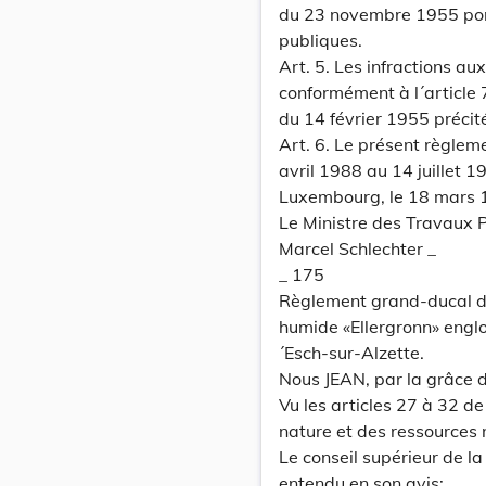
du 23 novembre 1955 porta
publiques.
Art. 5. Les infractions a
conformément à l´article 7
du 14 février 1955 précit
Art. 6. Le présent règlem
avril 1988 au 14 juillet 1
Luxembourg, le 18 mars 
Le Ministre des Travaux P
Marcel Schlechter _
_ 175
Règlement grand-ducal d
humide «Ellergronn» englo
´Esch-sur-Alzette.
Nous JEAN, par la grâce
Vu les articles 27 à 32 de
nature et des ressources 
Le conseil supérieur de la
entendu en son avis;