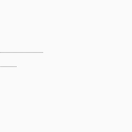
....................................
...............