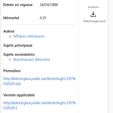
Entrée en vigueur
16/04/1988
Actions
save_alt
Mémorial
A15
Téléchargement
Auteur
Affaires intérieures
Sujets principaux
Sujets secondaires
Munshausen (Munzen)
Permalien
http://data.legilux.public.lu/eli/etat/leg/rc/1979/
03/02/n1/jo
Version applicable
http://data.legilux.public.lu/eli/etat/leg/rc/1979/
03/02/n1