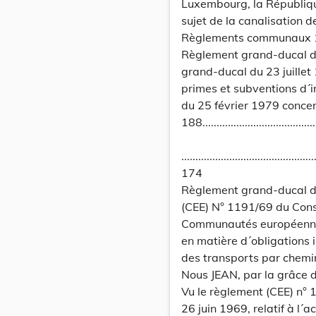
Luxembourg, la Républiqu
sujet de la canalisation d
Règlements communaux 
Règlement grand-ducal du
grand-ducal du 23 juillet
primes et subventions d´i
du 25 février 1979 concer
188...........................................
...............................................
174
Règlement grand-ducal d
(CEE) N° 1191/69 du Cons
Communautés européennes 
en matière d´obligations 
des transports par chemin
Nous JEAN, par la grâce
Vu le règlement (CEE) n
26 juin 1969, relatif à l