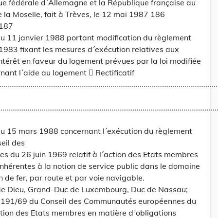
e fédérale d´Allemagne et la République française au
e la Moselle, fait à Trèves, le 12 mai 1987 186
187
 11 janvier 1988 portant modification du règlement
 1983 fixant les mesures d´exécution relatives aux
ntérêt en faveur du logement prévues par la loi modifiée
nant l´aide au logement  Rectificatif
..............................................................................................................
................................................................................................................
u 15 mars 1988 concernant l´exécution du règlement
eil des
du 26 juin 1969 relatif à l´action des Etats membres
inhérentes à la notion de service public dans le domaine
 de fer, par route et par voie navigable.
 de Dieu, Grand-Duc de Luxembourg, Duc de Nassau;
° 1191/69 du Conseil des Communautés européennes du
´action des Etats membres en matière d´obligations