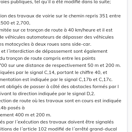
voies publiques, tel qu´il a été modifié dans la suite;
ion des travaux de voirie sur le chemin repris 351 entre
2,500 et 2,700,
mitée sur ce tronçon de route à 40 km/heure et il est
 de véhicules automoteurs de dépasser des véhicules
es motocycles à deux roues sans side-car.
se et l´interdiction de dépassement sont également
du tronçon de route compris entre les points
,700 sur une distance de respectivement 50 m et 200 m.
iquées par le signal C,14, portant le chiffre 40, et
mentation est indiquée par le signal C,17b et C,17c.
ont obligés de passer à côté des obstacles formés par l
vant la direction indiquée par le signal D,2.
ection de route où les travaux sont en cours est indiquée
,4b posés à
vement 400 m et 200 m.
més par l´exécution des travaux doivent être signalés
ions de l´article 102 modifié de l´arrêté grand-ducal