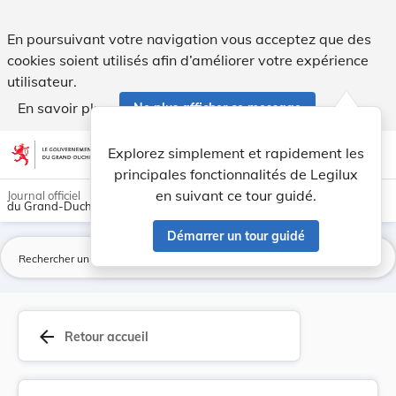
Règlement-taxe sur les concessions au cimetière. - Legilux
En poursuivant votre navigation vous acceptez que des
cookies soient utilisés afin d’améliorer votre expérience
utilisateur.
En savoir plus
Ne plus afficher ce message
Aller au contenu
help
light_mode
dark_mode
account_circle
Explorez simplement et rapidement les
Aide
principales fonctionnalités de Legilux
en suivant ce tour guidé.
Journal officiel
du Grand-Duché de Luxembourg
Démarrer un tour guidé
La
arrow_back
Retour accueil