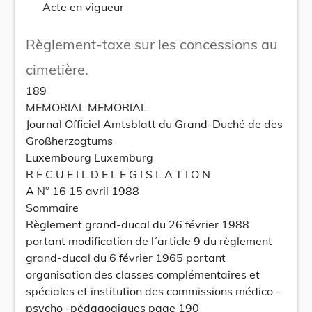
Acte en vigueur
Règlement-taxe sur les concessions au
cimetière.
189
MEMORIAL MEMORIAL
Journal Officiel Amtsblatt du Grand-Duché de des
Großherzogtums
Luxembourg Luxemburg
R E C U E I L D E L E G I S L A T I O N
A N° 16 15 avril 1988
Sommaire
Règlement grand-ducal du 26 février 1988
portant modification de l´article 9 du règlement
grand-ducal du 6 février 1965 portant
organisation des classes complémentaires et
spéciales et institution des commissions médico -
psycho -pédagogiques page 190