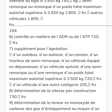
inférieur ou égal à 3.500 kg 785, kg  semi-
remorque ou remorque d´un poids total maximum
autorisé supérieur à 3.500 kg 1.800,  frs  autres
véhicules 1.800, 
frs...................................................................................................
194
6) contrôle en matière de l´ADR ou de l´ATP 720,
 frs
7) supplément pour l´agréation:
 d´un autobus, d´un autocar, d´un camion, d´un
tracteur de semi-remorque, d´un véhicule équipé
en dépanneuse, d´un véhicule spécial, d´une semi-
remorque ou d´une remorque d´un poids total
maximum autorisé supérieur à 3.500 kg 720, frs
 d´un véhicule d´une autre catégorie 205, frs
8) détermination de la vitesse par construction
730, frs
9) détermination de la teneur en monoxyde de
carbone des gaz d´échappement au moyen d´un