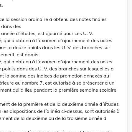
s.
 de la session ordinaire a obtenu des notes finales
s dans des
 année d´études, est ajourné pour ces U. V.
é, qui a obtenu à l´examen d´ajournement des notes
ures à douze points dans les U. V. des branches sur
rnement, est admis.
é, qui a obtenu à l´examen d´ajournement des notes
e points dans des U. V. des branches sur lesquelles a
ont la somme des indices de promotion annexés au
érieure au nombre 7, est autorisé à se présenter à un
ent qui a lieu pendant la première semaine scolaire
ment de la première et de la deuxième année d´études
n les dispositions de l´alinéa ci-dessus, sont autorisés à
vement de la deuxième ou de la troisième année d