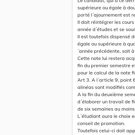
Le candidat, qui à ce de
supérieure ou égale à do
porté l´ajournement est r
Il doit réintégrer les co
année d´études et se sou
Il est toutefois dispensé 
égale ou supérieure à quat
´année précédente, soit 
Cette note lui restera acq
fin du premier semestre 
pour le calcul de la note fi
Art 3. A l´article 9, poin
alinéas sont modifiés com
A la fin du deuxième seme
d´élaborer un travail de f
de six semaines au moins
L´étudiant aura le choix e
conseil de promotion.
Toutefois celui-ci doit ap