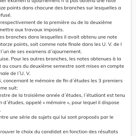
rnier examen d´ajournement n´a pas obtenu une note
uze points dans chacune des branches sur lesquelles a
efusé.
urs respectivement de la première ou de la deuxième
mettre aux travaux imposés.
des branches dans lesquelles il avait obtenu une note
orze points, soit comme note finale dans les U. V. de l
à l´un de ses examens d´ajournement.
uise. Pour les autres branches, les notes obtenues à la
et au cours du deuxième semestre sont mises en compte
nale de l´U. V.
t 6, concernant le mémoire de fin d´études les 3 premiers
me suit:
stre de la troisième année d´études, l´étudiant est tenu
in d´études, appelé « mémoire », pour lequel il dispose
.
ntre une série de sujets qui lui sont proposés par le
prouver le choix du candidat en fonction des résultats