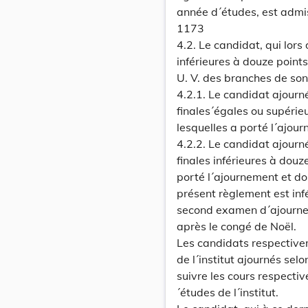
année d´études, est admi
1173
4.2. Le candidat, qui lors
inférieures à douze point
U. V. des branches de son
4.2.1. Le candidat ajourn
finales´égales ou supérie
lesquelles a porté l´ajou
4.2.2. Le candidat ajourn
finales inférieures à douz
porté l´ajournement et d
présent règlement est inf
second examen d´ajournem
après le congé de Noël.
Les candidats respective
de l´institut ajournés selo
suivre les cours respecti
´études de l´institut.