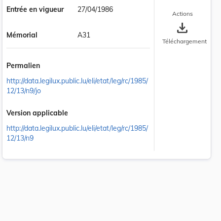
Entrée en vigueur
27/04/1986
Actions
save_alt
Mémorial
A31
Téléchargement
Permalien
http://data.legilux.public.lu/eli/etat/leg/rc/1985/
12/13/n9/jo
Version applicable
http://data.legilux.public.lu/eli/etat/leg/rc/1985/
12/13/n9