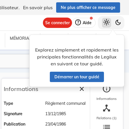
ilisateur.
En savoir plus
Ne plus afficher ce message
help
light_mode
dark_mode
Se connecter
Aide
MÉMORIAL C
TRAITÉS
PROJETS
TEXTES UE
Explorez simplement et rapidement les
principales fonctionnalités de Legilux
Lancer la recherche
Filtres
en suivant ce tour guidé.
Démarrer un tour guidé
info
close
Informations
Fermer la barre latéra
Informations
Type
Règlement communal
device_hub
Signature
13/12/1985
Relations (1)
list
Publication
23/04/1986