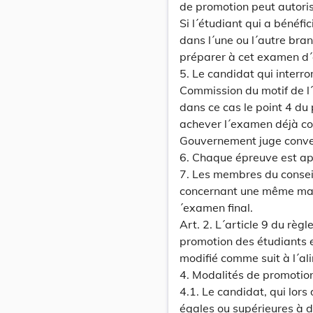
de promotion peut autoris
Si l´étudiant qui a bénéfi
dans l´une ou l´autre branc
préparer à cet examen d
5. Le candidat qui interr
Commission du motif de l´
dans ce cas le point 4 du 
achever l´examen déjà c
Gouvernement juge conve
6. Chaque épreuve est ap
7. Les membres du conseil
concernant une même mati
´examen final.
Art. 2. L´article 9 du rè
promotion des étudiants 
modifié comme suit à l´ali
4. Modalités de promotio
4.1. Le candidat, qui lors
égales ou supérieures à d