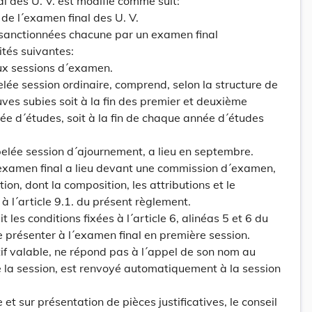
l des U. V. est modifié comme suit:
de l´examen final des U. V.
t sanctionnées chacune par un examen final
tés suivantes:
eux sessions d´examen.
lée session ordinaire, comprend, selon la structure de
ves subies soit à la fin des premier et deuxième
e d´études, soit à la fin de chaque année d´études
elée session d´ajournement, a lieu en septembre.
´examen final a lieu devant une commission d´examen,
on, dont la composition, les attributions et le
à l´article 9.1. du présent règlement.
t les conditions fixées à l´article 6, alinéas 5 et 6 du
e présenter à l´examen final en première session.
if valable, ne répond pas à l´appel de son nom au
 la session, est renvoyé automatiquement à la session
 et sur présentation de pièces justificatives, le conseil