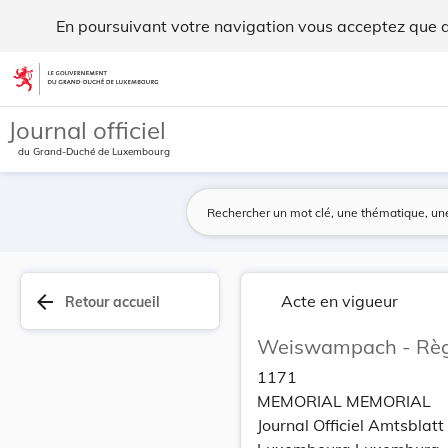
Weiswampach - Règlement-taxe d'eau. - Legilux
En poursuivant votre navigation vous acceptez que des
Aller au contenu
Journal officiel
du Grand-Duché de Luxembourg
arrow_back
Acte en vigueur
Retour accueil
Weiswampach - Règl
1171
MEMORIAL MEMORIAL
Journal Officiel Amtsbla