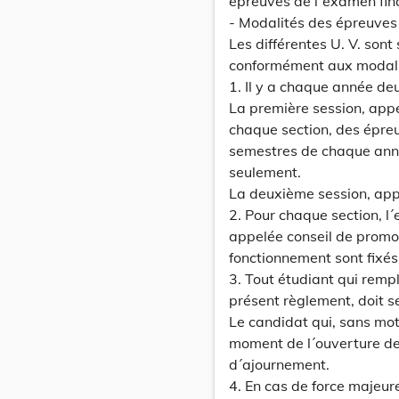
épreuves de l´examen fina
- Modalités des épreuves 
Les différentes U. V. son
conformément aux modali
1. Il y a chaque année d
La première session, appe
chaque section, des épreu
semestres de chaque anné
seulement.
La deuxième session, app
2. Pour chaque section, l
appelée conseil de promoti
fonctionnement sont fixés 
3. Tout étudiant qui rempli
présent règlement, doit s
Le candidat qui, sans mot
moment de l´ouverture de
d´ajournement.
4. En cas de force majeure