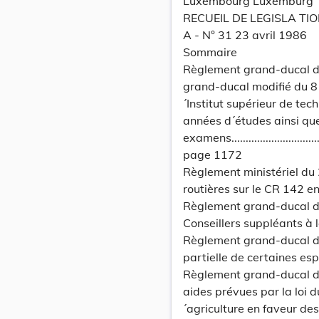
Luxembourg Luxemburg
RECUEIL DE LEGISLA TI
A - N° 31 23 avril 1986
Sommaire
Règlement grand-ducal du
grand-ducal modifié du 8 
´Institut supérieur de tec
années d´études ainsi qu
examens....................................
page 1172
Règlement ministériel du 
routières sur le CR 142 e
Règlement grand-ducal du
Conseillers suppléants 
Règlement grand-ducal du 
partielle de certaines e
Règlement grand-ducal du
aides prévues par la loi
´agriculture en faveur de