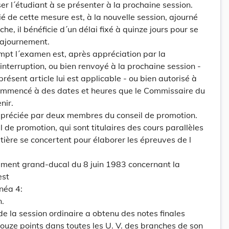
er l´étudiant à se présenter à la prochaine session.
cié de cette mesure est, à la nouvelle session, ajourné
he, il bénéficie d´un délai fixé à quinze jours pour se
´ajournement.
ompt l´examen est, après appréciation par la
interruption, ou bien renvoyé à la prochaine session -
présent article lui est applicable - ou bien autorisé à
ommencé à des dates et heures que le Commissaire du
nir.
préciée par deux membres du conseil de promotion.
 de promotion, qui sont titulaires des cours parallèles
ère se concertent pour élaborer les épreuves de l
glement grand-ducal du 8 juin 1983 concernant la
est
néa 4:
n.
 de la session ordinaire a obtenu des notes finales
ouze points dans toutes les U. V. des branches de son