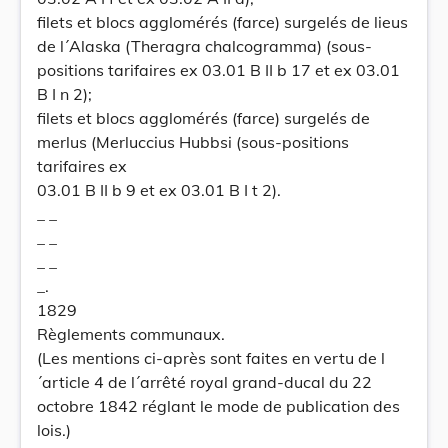
filets et blocs agglomérés (farce) surgelés de lieus
de l´Alaska (Theragra chalcogramma) (sous-
positions tarifaires ex 03.01 B II b 17 et ex 03.01
B I n 2);
filets et blocs agglomérés (farce) surgelés de
merlus (Merluccius Hubbsi (sous-positions
tarifaires ex
03.01 B II b 9 et ex 03.01 B I t 2).
_ _
_ _
_ _
_.
1829
Règlements communaux.
(Les mentions ci-après sont faites en vertu de l
´article 4 de l´arrêté royal grand-ducal du 22
octobre 1842 réglant le mode de publication des
lois.)