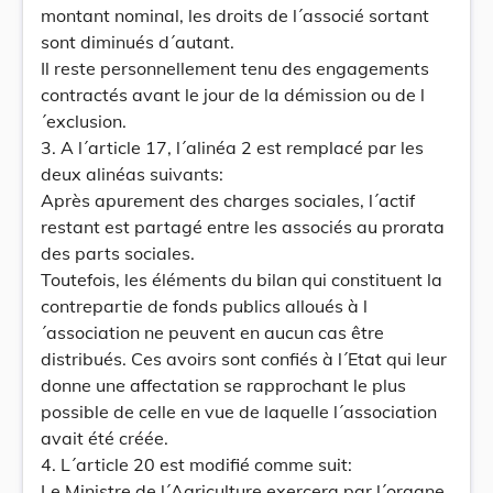
montant nominal, les droits de l´associé sortant
sont diminués d´autant.
Il reste personnellement tenu des engagements
contractés avant le jour de la démission ou de l
´exclusion.
3. A l´article 17, l´alinéa 2 est remplacé par les
deux alinéas suivants:
Après apurement des charges sociales, l´actif
restant est partagé entre les associés au prorata
des parts sociales.
Toutefois, les éléments du bilan qui constituent la
contrepartie de fonds publics alloués à l
´association ne peuvent en aucun cas être
distribués. Ces avoirs sont confiés à l´Etat qui leur
donne une affectation se rapprochant le plus
possible de celle en vue de laquelle l´association
avait été créée.
4. L´article 20 est modifié comme suit:
Le Ministre de l´Agriculture exercera par l´organe