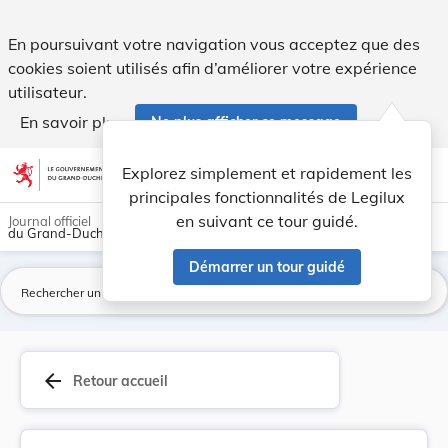
Grevenmacher - Règlement-taxe sur la participat... - Legilu
En poursuivant votre navigation vous acceptez que des
cookies soient utilisés afin d’améliorer votre expérience
utilisateur.
En savoir plus
Ne plus afficher ce message
Aller au contenu
help
light_mode
dark_mode
account_circle
Explorez simplement et rapidement les
Aide
principales fonctionnalités de Legilux
en suivant ce tour guidé.
Journal officiel
du Grand-Duché de Luxembourg
Démarrer un tour guidé
La
arrow_back
Retour accueil