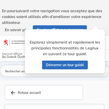
Prix de l'eau. - Legilux
En poursuivant votre navigation vous acceptez que des
cookies soient utilisés afin d’améliorer votre expérience
utilisateur.
En savoir plus
Ne plus afficher ce message
Aller au contenu
help
light_mode
dark_mode
account_circle
Explorez simplement et rapidement les
Aide
principales fonctionnalités de Legilux
en suivant ce tour guidé.
Journal officiel
du Grand-Duché de Luxembourg
Démarrer un tour guidé
La
arrow_back
Retour accueil