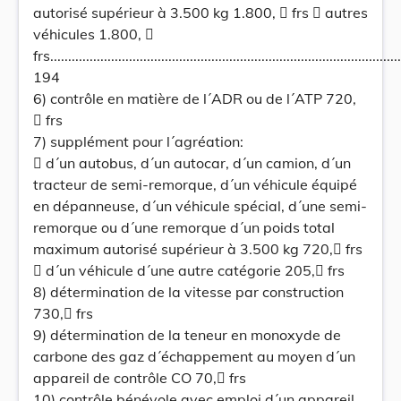
autorisé supérieur à 3.500 kg 1.800,  frs  autres
véhicules 1.800, 
frs...................................................................................................
194
6) contrôle en matière de l´ADR ou de l´ATP 720,
 frs
7) supplément pour l´agréation:
 d´un autobus, d´un autocar, d´un camion, d´un
tracteur de semi-remorque, d´un véhicule équipé
en dépanneuse, d´un véhicule spécial, d´une semi-
remorque ou d´une remorque d´un poids total
maximum autorisé supérieur à 3.500 kg 720, frs
 d´un véhicule d´une autre catégorie 205, frs
8) détermination de la vitesse par construction
730, frs
9) détermination de la teneur en monoxyde de
carbone des gaz d´échappement au moyen d´un
appareil de contrôle CO 70, frs
10) contrôle bénévole avec emploi d´un appareil