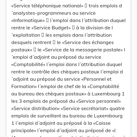
«Service téléphonique national»  trois emplois d
´analystes-programmeurs au service
«Informatique»  l´emploi dans l´attribution duquel
rentre le «Service Budget»  à la division de l
´exploitation  les emplois dans l´attribution
desquels rentrent  le «Service des échanges
postaux»  le «Service de la messagerie postale» l
´emploi d´adjoint au préposé du service
«Comptabilité» l´emploi dans l´attribution duquel
rentre le contrôle des chèques postaux l´emploi d
´adjoint au préposé du service «Personnel et
Formation» l´emploi de chef de la «Comptabilité
au bureau des chèques postaux» à Luxembourg 1
les 3 emplois de préposé du «Service personnel»
«Service distribution» «Service secrétariat» quatre
emplois de surveillant au bureau de Luxembourg
1 l´emploi d´adjoint au préposé à la «Caisse
principale» l´emploi d´adjoint au préposé de «l