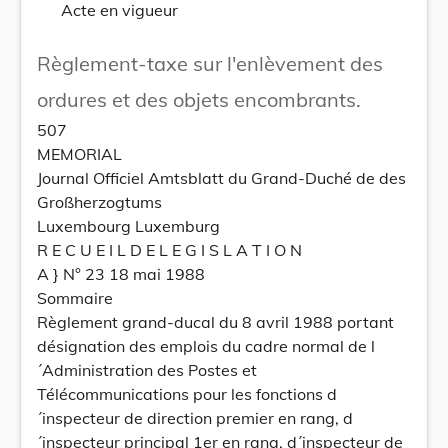
Acte en vigueur
Règlement-taxe sur l'enlèvement des
ordures et des objets encombrants.
507
MEMORIAL
Journal Officiel Amtsblatt du Grand-Duché de des
Großherzogtums
Luxembourg Luxemburg
R E C U E I L D E L E G I S L A T I O N
A } N° 23 18 mai 1988
Sommaire
Règlement grand-ducal du 8 avril 1988 portant
désignation des emplois du cadre normal de l
´Administration des Postes et
Télécommunications pour les fonctions d
´inspecteur de direction premier en rang, d
´inspecteur principal 1er en rang, d´inspecteur de