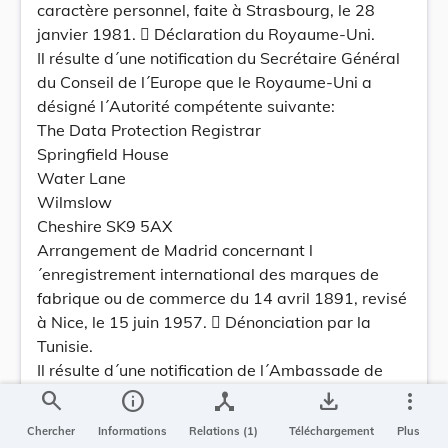
caractère personnel, faite à Strasbourg, le 28
janvier 1981.  Déclaration du Royaume-Uni.
Il résulte d´une notification du Secrétaire Général
du Conseil de l´Europe que le Royaume-Uni a
désigné l´Autorité compétente suivante:
The Data Protection Registrar
Springfield House
Water Lane
Wilmslow
Cheshire SK9 5AX
Arrangement de Madrid concernant l
´enregistrement international des marques de
fabrique ou de commerce du 14 avril 1891, revisé
à Nice, le 15 juin 1957.  Dénonciation par la
Tunisie.
Il résulte d´une notification de l´Ambassade de
Suisse que par note du 8 avril 1987, enregistrée
search
info
device_hub
save_alt
more_vert
le 9 avril 1987, la Tunisie a dénoncé l
Chercher
Informations
Relations (1)
Téléchargement
Plus
´Arrangement revisé du 15 juin 1957.