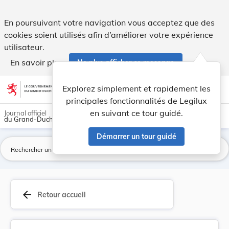
Règlement-taxe sur l'enlèvement des ordures et ... - Legilux
En poursuivant votre navigation vous acceptez que des
cookies soient utilisés afin d’améliorer votre expérience
utilisateur.
En savoir plus
Ne plus afficher ce message
Aller au contenu
help
light_mode
dark_mode
account_circle
Explorez simplement et rapidement les
Aide
principales fonctionnalités de Legilux
en suivant ce tour guidé.
Journal officiel
du Grand-Duché de Luxembourg
Démarrer un tour guidé
La
arrow_back
Retour accueil