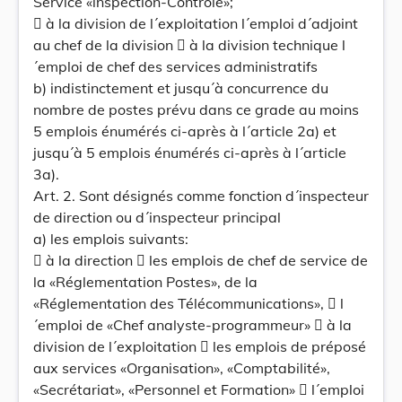
Service «lnspection-Contrôle»;
 à la division de l´exploitation l´emploi d´adjoint
au chef de la division  à la division technique l
´emploi de chef des services administratifs
b) indistinctement et jusqu´à concurrence du
nombre de postes prévu dans ce grade au moins
5 emplois énumérés ci-après à l´article 2a) et
jusqu´à 5 emplois énumérés ci-après à l´article
3a).
Art. 2. Sont désignés comme fonction d´inspecteur
de direction ou d´inspecteur principal
a) les emplois suivants:
 à la direction  les emplois de chef de service de
la «Réglementation Postes», de la
«Réglementation des Télécommunications»,  l
´emploi de «Chef analyste-programmeur»  à la
division de l´exploitation  les emplois de préposé
aux services «Organisation», «Comptabilité»,
«Secrétariat», «Personnel et Formation»  l´emploi