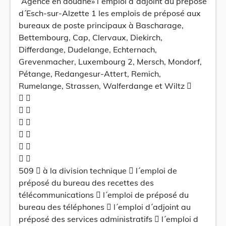
´Agence en douane» l´emploi d´adjoint au préposé
d´Esch-sur-Alzette 1 les emplois de préposé aux
bureaux de poste principaux à Bascharage,
Bettembourg, Cap, Clervaux, Diekirch,
Differdange, Dudelange, Echternach,
Grevenmacher, Luxembourg 2, Mersch, Mondorf,
Pétange, Redangesur-Attert, Remich,
Rumelange, Strassen, Walferdange et Wiltz 
 
 
 
 
 
 
509  à la division technique  l´emploi de
préposé du bureau des recettes des
télécommunications  l´emploi de préposé du
bureau des téléphones  l´emploi d´adjoint au
préposé des services administratifs  l´emploi d