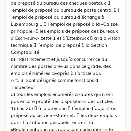
de préposé du bureau des chèques postaux  l
´emploi de préposé du bureau de poste central  l
´emploi de préposé du bureau d´échange à
Luxembourg 1  l´emploi de préposé à la «Caisse
principale»  les emplois de préposé des bureaux
d´Esch-sur-Alzette 1 et d´Ettelbruck  à la division
technique  l´emploi de préposé à la Section
Comptabilité
b) indistinctement et jusqu´à concurrence du
nombre des postes prévus dans ce grade, des
emplois énumérés ci-après à l´article 3a).
Art. 3. Sont désignés comme fonctions d
´inspecteur
a) tous les emplois énumérés ci-après qui n´ont
pas encore profité des dispositions des articles
1b) ou 2b)  à la direction  l´emploi d´adjoint au
préposé du service «Matériel»  les deux emplois
dans l´attribution desquels rentrent la
«Réglementation des radiocommunications», le