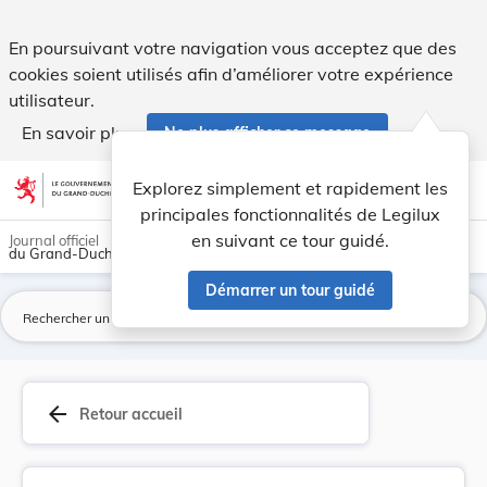
Règlement-taxe sur l'enlèvement des ordures mén... - Legil
En poursuivant votre navigation vous acceptez que des
cookies soient utilisés afin d’améliorer votre expérience
utilisateur.
En savoir plus
Ne plus afficher ce message
Aller au contenu
help
light_mode
dark_mode
account_circle
Explorez simplement et rapidement les
Aide
principales fonctionnalités de Legilux
en suivant ce tour guidé.
Journal officiel
du Grand-Duché de Luxembourg
Démarrer un tour guidé
La
arrow_back
Retour accueil