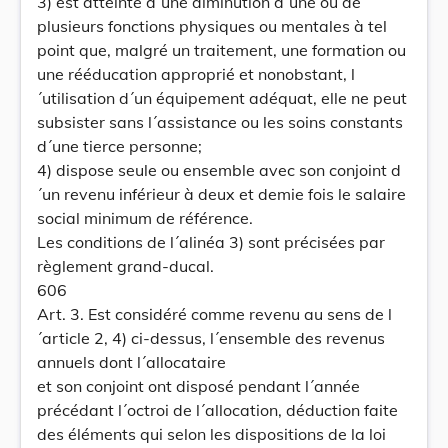
3) est atteinte d´une diminution d´une ou de
plusieurs fonctions physiques ou mentales à tel
point que, malgré un traitement, une formation ou
une rééducation approprié et nonobstant, l
´utilisation d´un équipement adéquat, elle ne peut
subsister sans l´assistance ou les soins constants
d´une tierce personne;
4) dispose seule ou ensemble avec son conjoint d
´un revenu inférieur à deux et demie fois le salaire
social minimum de référence.
Les conditions de l´alinéa 3) sont précisées par
règlement grand-ducal.
606
Art. 3. Est considéré comme revenu au sens de l
´article 2, 4) ci-dessus, l´ensemble des revenus
annuels dont l´allocataire
et son conjoint ont disposé pendant l´année
précédant l´octroi de l´allocation, déduction faite
des éléments qui selon les dispositions de la loi