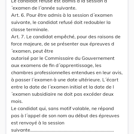
Le candidat refusé est admis à la session d
´examen de l´année suivante.
Art. 6. Pour être admis à la session d´examen
suivante, le candidat refusé doit redoubler la
classe terminale.
Art. 7. Le candidat empêché, pour des raisons de
force majeure, de se présenter aux épreuves d
´examen, peut être
autorisé par le Commissaire du Gouvernement
aux examens de fin d´apprentissage, les
chambres professionnelles entendues en leur avis,
à passer l´examen à une date ultérieure. L´écart
entre la date de l´examen initial et la date de l
´examen subsidiaire ne doit pas excéder deux
mois.
Le candidat qui, sans motif valable, ne répond
pas à l´appel de son nom au début des épreuves
est renvoyé à la session
suivante......................................................................