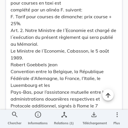
pour courses en taxi est
complété par un alinéa F. suivant:
F. Tarif pour courses de dimanche: prix course +
25%.
Art. 2. Notre Ministre de l´Economie est chargé de
l´exécution du présent règlement qui sera publié
au Mémorial.
Le Ministre de l´Economie, Cabasson, le 5 août
1989.
Robert Goebbels Jean
Convention entre la Belgique, la République
Fédérale d’Allemagne, la France, l’Italie, le
Luxembourg et les
Pays-Bas, pour l’assistance mutuelle entre les
administrations douanières respectives et
Protocole additionnel, signés à Rome le 7
septembre 1967.  Adhésion de l’Espagne.
search
info
device_hub
save_alt
more_vert
Il résulte d´une notification du Ministère italien des
Chercher
Informations
Relations (1)
Téléchargement
Plus
Affaires Etrangères qu´en date du 22 juin 1989 l