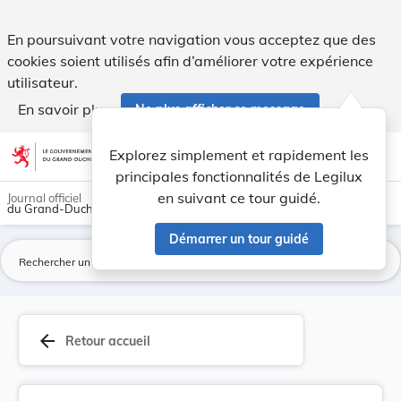
Modification du règlement de circulation. - Legilux
En poursuivant votre navigation vous acceptez que des
cookies soient utilisés afin d’améliorer votre expérience
utilisateur.
En savoir plus
Ne plus afficher ce message
Aller au contenu
help
light_mode
dark_mode
account_circle
Explorez simplement et rapidement les
Aide
principales fonctionnalités de Legilux
en suivant ce tour guidé.
Journal officiel
du Grand-Duché de Luxembourg
Démarrer un tour guidé
La
arrow_back
Retour accueil