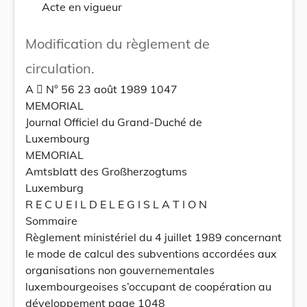
Acte en vigueur
Modification du règlement de
circulation.
A  N° 56 23 août 1989 1047
MEMORIAL
Journal Officiel du Grand-Duché de
Luxembourg
MEMORIAL
Amtsblatt des Großherzogtums
Luxemburg
R E C U E I L D E L E G I S L A T I O N
Sommaire
Règlement ministériel du 4 juillet 1989 concernant
le mode de calcul des subventions accordées aux
organisations non gouvernementales
luxembourgeoises s’occupant de coopération au
développement page 1048