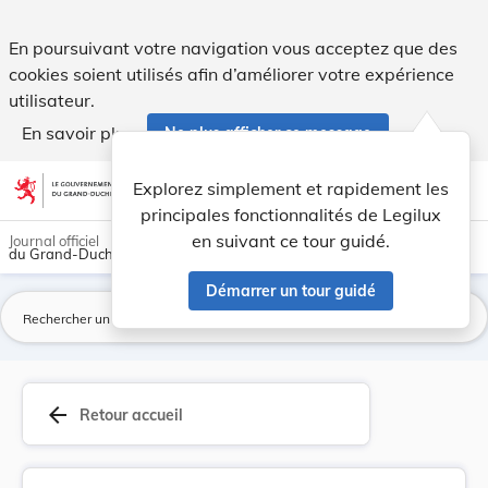
Nouvelle fixation des taxes d'eau. - Legilux
En poursuivant votre navigation vous acceptez que des
cookies soient utilisés afin d’améliorer votre expérience
utilisateur.
En savoir plus
Ne plus afficher ce message
Aller au contenu
help
light_mode
dark_mode
account_circle
Explorez simplement et rapidement les
Aide
principales fonctionnalités de Legilux
en suivant ce tour guidé.
Journal officiel
du Grand-Duché de Luxembourg
Démarrer un tour guidé
La
arrow_back
Retour accueil