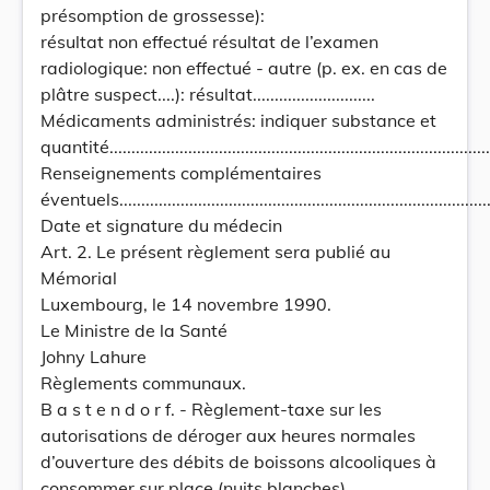
présomption de grossesse):
résultat non effectué résultat de l’examen
radiologique: non effectué - autre (p. ex. en cas de
plâtre suspect....): résultat............................
Médicaments administrés: indiquer substance et
quantité........................................................................................
Renseignements complémentaires
éventuels.......................................................................................
Date et signature du médecin
Art. 2. Le présent règlement sera publié au
Mémorial
Luxembourg, le 14 novembre 1990.
Le Ministre de la Santé
Johny Lahure
Règlements communaux.
B a s t e n d o r f. - Règlement-taxe sur les
autorisations de déroger aux heures normales
d’ouverture des débits de boissons alcooliques à
consommer sur place (nuits blanches).