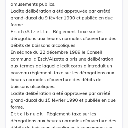
amusements publics.
Ladite délibération a été approuvée par arrêté
grand-ducal du 9 février 1990 et publiée en due
forme.
E s c h /A l z e t t e.– Règlement-taxe sur les
dérogations aux heures normales d’ouverture des
débits de boissons alcooliques.
En séance du 22 décembre 1989 le Conseil
communal d’Esch/Alzette a pris une délibération
aux termes de laquelle ledit corps a introduit un
nouveau règlement-taxe sur les dérogations aux
heures normales d’ouverture des débits de
boissons alcooliques.
Ladite délibération a été approuvée par arrêté
grand-ducal du 15 février 1990 et publiée en due
forme.
E t t e l b r u c k.– Règlement-taxe sur les
dérogations aux heures normales d’ouverture des
débits de boissons alcooliques à consommer sur