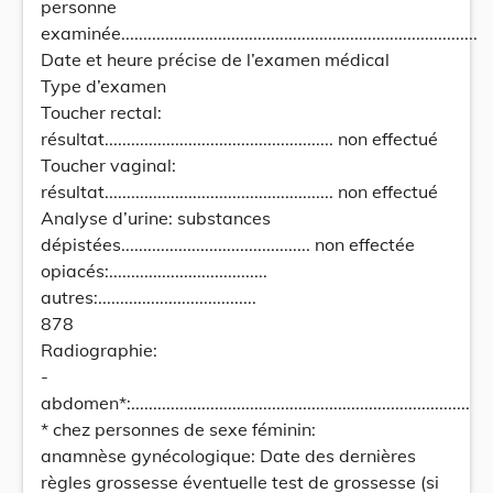
personne
examinée.................................................................................
Date et heure précise de l’examen médical
Type d’examen
Toucher rectal:
résultat.................................................... non effectué
Toucher vaginal:
résultat.................................................... non effectué
Analyse d’urine: substances
dépistées........................................... non effectée
opiacés:....................................
autres:....................................
878
Radiographie:
-
abdomen*:.............................................................................
* chez personnes de sexe féminin:
anamnèse gynécologique: Date des dernières
règles grossesse éventuelle test de grossesse (si