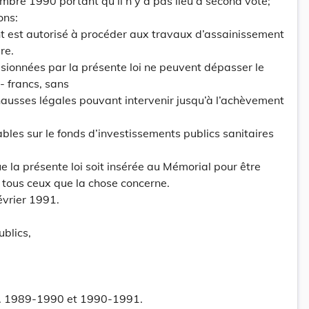
mbre 1990 portant qu’il n’y a pas lieu à second vote;
ons:
t est autorisé à procéder aux travaux d’assainissement
re.
sionnées par la présente loi ne peuvent dépasser le
 francs, sans
 hausses légales pouvant intervenir jusqu’à l’achèvement
les sur le fonds d’investissements publics sanitaires
la présente loi soit insérée au Mémorial pour être
 tous ceux que la chose concerne.
évrier 1991.
blics,
rd. 1989-1990 et 1990-1991.