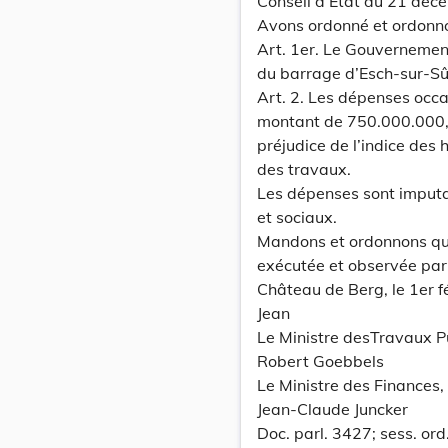
Conseil d’Etat du 21 déce
Avons ordonné et ordonn
Art. 1er. Le Gouvernemen
du barrage d’Esch-sur-Sû
Art. 2. Les dépenses occa
montant de 750.000.000,-
préjudice de l’indice des
des travaux.
Les dépenses sont imputab
et sociaux.
Mandons et ordonnons que 
exécutée et observée par
Château de Berg, le 1er f
Jean
Le Ministre desTravaux Pu
Robert Goebbels
Le Ministre des Finances,
Jean-Claude Juncker
Doc. parl. 3427; sess. o