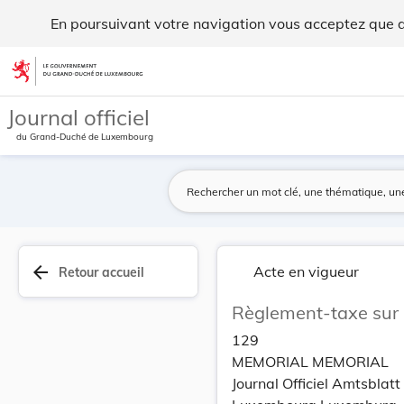
Règlement-taxe sur la chancellerie. - Legilux
En poursuivant votre navigation vous acceptez que des
Aller au contenu
Journal officiel
du Grand-Duché de Luxembourg
arrow_back
Acte en vigueur
Retour accueil
Règlement-taxe sur l
129
MEMORIAL MEMORIAL
Journal Officiel Amtsbla