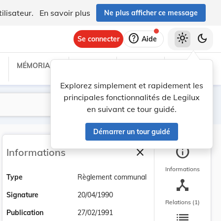
ilisateur.
En savoir plus
Ne plus afficher ce message
help
light_mode
dark_mode
Se connecter
Aide
MÉMORIAL C
TRAITÉS
PROJETS
TEXTES UE
Explorez simplement et rapidement les
principales fonctionnalités de Legilux
Lancer la recherche
Filtres
en suivant ce tour guidé.
Démarrer un tour guidé
info
close
Informations
Fermer la barre latéra
Informations
Type
Règlement communal
device_hub
Signature
20/04/1990
Relations (1)
list
Publication
27/02/1991