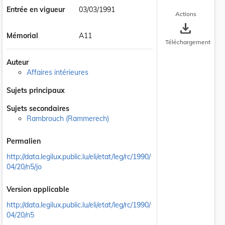
Entrée en vigueur
03/03/1991
Actions
save_alt
Mémorial
A11
Téléchargement
Auteur
Affaires intérieures
Sujets principaux
Sujets secondaires
Rambrouch (Rammerech)
Permalien
http://data.legilux.public.lu/eli/etat/leg/rc/1990/
04/20/n5/jo
Version applicable
http://data.legilux.public.lu/eli/etat/leg/rc/1990/
04/20/n5